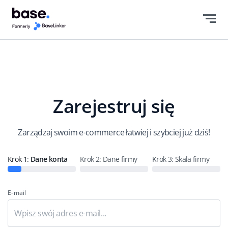
Polski
english (US)
english (GB)
english (IN)
Zarejestruj się
čeština
deutsch
Zarządzaj swoim e-commerce łatwiej i szybciej już dziś!
Ελληνικά
Krok 1:
Dane konta
Krok 2:
Dane firmy
Krok 3: Skala firmy
español (AR)
E-mail
español (MX)
Français