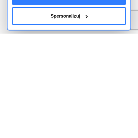
Spersonalizuj
Funkcje
Integracje
Serwis
Aktualności i nowe funkcje
Jak sprzedawać na Modivo? Kompletny przewodnik