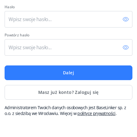
Hasło
Italiano
polski
Powtórz hasło
português (BR)
română
中文
Dalej
Masz już konto? Zaloguj się
Administratorem Twoich danych osobowych jest BaseLinker sp. z
o.o. z siedzibą we Wrocławiu. Więcej w
polityce prywatności
.