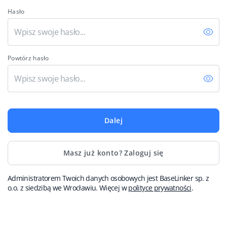
Hasło
Italiano
polski
Powtórz hasło
português (BR)
română
中文
Dalej
Masz już konto? Zaloguj się
Administratorem Twoich danych osobowych jest BaseLinker sp. z
o.o. z siedzibą we Wrocławiu. Więcej w
polityce prywatności
.