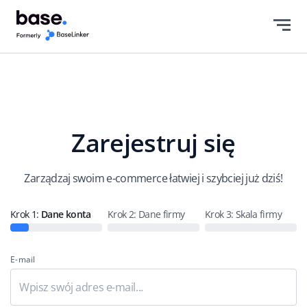
Polski
english (US)
english (GB)
english (IN)
Zarejestruj się
čeština
deutsch
Zarządzaj swoim e-commerce łatwiej i szybciej już dziś!
Ελληνικά
Krok 1:
Dane konta
Krok 2:
Dane firmy
Krok 3: Skala firmy
español (AR)
E-mail
español (MX)
Français