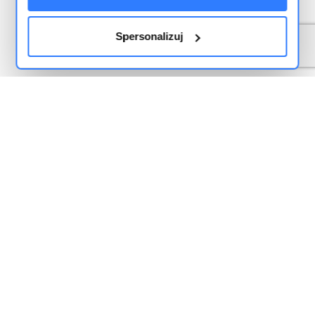
Spersonalizuj
Funkcje
Integracje
Serwis
Aktualności i nowe funkcje
Spadek sprzedaży na Allegro – co sprawdzić w 2026