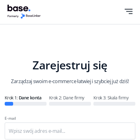
Polski
english (US)
english (GB)
english (IN)
Zarejestruj się
čeština
deutsch
Zarządzaj swoim e-commerce łatwiej i szybciej już dziś!
Ελληνικά
Krok 1:
Dane konta
Krok 2:
Dane firmy
Krok 3: Skala firmy
español (AR)
E-mail
español (MX)
Français