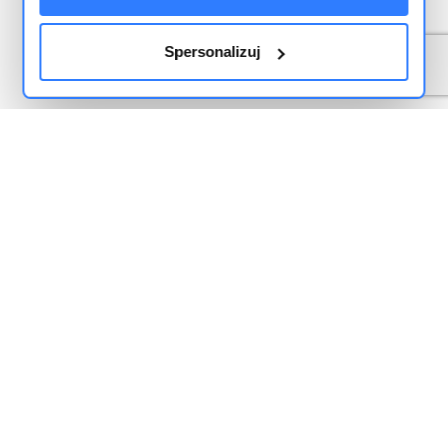
Spersonalizuj
Funkcje
Integracje
Serwis
Aktualności i nowe funkcje
Spadek sprzedaży na Allegro – co sprawdzić w 2026