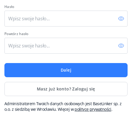
Hasło
Italiano
polski
Powtórz hasło
português (BR)
română
中文
Dalej
Masz już konto? Zaloguj się
Administratorem Twoich danych osobowych jest BaseLinker sp. z
o.o. z siedzibą we Wrocławiu. Więcej w
polityce prywatności
.