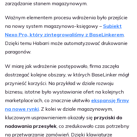
zarządzanie stanem magazynowym.
Ważnym elementem procesu wdrożenia było przejście
na nowy system magazynowo-księgowy –
Subiekt
Nexo Pro, który zintegrowaliśmy z BaseLinkerem
.
Dzięki temu Habarri może automatyzować drukowanie
paragonów.
W miarę jak wdrożenie postępowało, firma zaczęła
dostrzegać kolejne obszary, w których BaseLinker mógł
przynieść korzyści. Na przykład w dziale rozwoju
biznesu, istotne było wystawianie ofert na kolejnych
marketplace’ach, co znacznie ułatwiło
ekspansję firmy
na nowe rynki
. Z kolei w dziale magazynowym,
kluczowym usprawnieniem okazały się
przyciski do
nadawania przesyłek
, co zredukowało czas potrzebny
na przetwarzanie zamówień. Dzięki klawiaturze