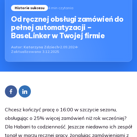
4 min czytania
Historie sukcesu
Od ręcznej obsługi zamówień do
pełnej automatyzacji –
BaseLinker w Twojej firmie
Autor:
Katarzyna Zdziech
2.09.2024
Zaktualizowano
3.12.2025
Chcesz kończyć pracę o 16:00 w szczycie sezonu,
obsługując o 25% więcej zamówień niż rok wcześniej?
Dla Habarri to codzienność. Jeszcze niedawno ich zespół
tonął w morzu ręcznej pracy, żonglując zamówieniami z