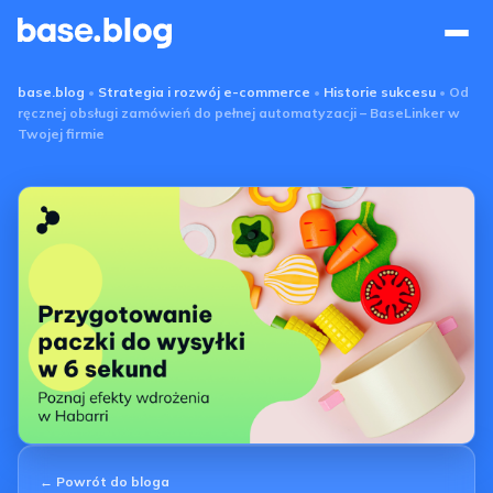
Base Blog
base.blog
•
Strategia i rozwój e-commerce
•
Historie sukcesu
•
Od
ręcznej obsługi zamówień do pełnej automatyzacji – BaseLinker w
Twojej firmie
← Powrót do bloga