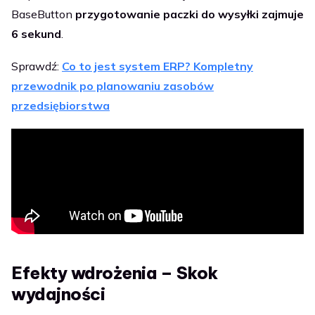
BaseButton
przygotowanie paczki do wysyłki zajmuje
6 sekund
.
Sprawdź:
Co to jest system ERP? Kompletny
przewodnik po planowaniu zasobów
przedsiębiorstwa
Efekty wdrożenia – Skok
wydajności