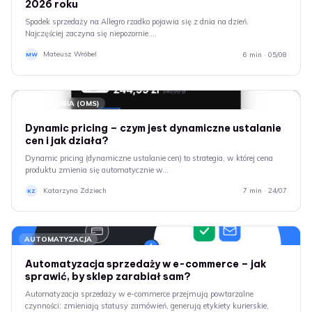
2026 roku
Spadek sprzedaży na Allegro rzadko pojawia się z dnia na dzień.
Najczęściej zaczyna się niepozornie.…
Mateusz Wróbel
6 min · 05/08
MW
ZAMÓWIENIA (OMS)
Dynamic pricing – czym jest dynamiczne ustalanie
cen i jak działa?
Dynamic pricing (dynamiczne ustalanie cen) to strategia, w której cena
produktu zmienia się automatycznie w…
Katarzyna Zdziech
7 min · 24/07
KZ
AUTOMATYZACJA
Automatyzacja sprzedaży w e-commerce – jak
sprawić, by sklep zarabiał sam?
Automatyzacja sprzedaży w e-commerce przejmują powtarzalne
czynności: zmieniają statusy zamówień, generują etykiety kurierskie,