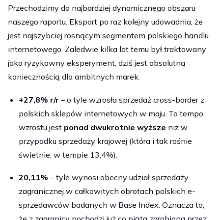
Przechodzimy do najbardziej dynamicznego obszaru
naszego raportu. Eksport po raz kolejny udowadnia, że
jest najszybciej rosnącym segmentem polskiego handlu
internetowego. Zaledwie kilka lat temu był traktowany
jako ryzykowny eksperyment, dziś jest absolutną
koniecznością dla ambitnych marek.
+27,8% r/r
– o tyle wzrosła sprzedaż cross-border z
polskich sklepów internetowych w maju. To tempo
wzrostu jest
ponad dwukrotnie wyższe
niż w
przypadku sprzedaży krajowej (która i tak rośnie
świetnie, w tempie 13,4%).
20,11%
– tyle wynosi obecny udział sprzedaży
zagranicznej w całkowitych obrotach polskich e-
sprzedawców badanych w Base Index. Oznacza to,
że z zagranicy pochodzi już co piąta zarobiona przez