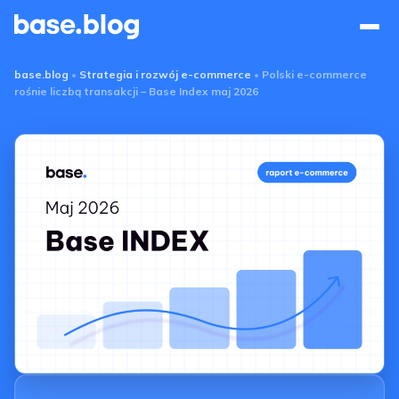
Base Blog
base.blog
•
Strategia i rozwój e-commerce
•
Polski e-commerce
rośnie liczbą transakcji – Base Index maj 2026