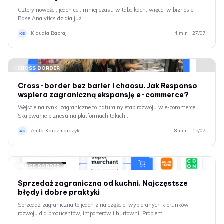
Cztery nowości, jeden cel: mniej czasu w tabelkach, więcej w biznesie.
Base Analytics działa już…
Klaudia Babraj
4 min · 27/07
KB
CROSS BORDER
Cross-border bez barier i chaosu. Jak Responso
wspiera zagraniczną ekspansję e-commerce?
Wejście na rynki zagraniczne to naturalny etap rozwoju w e-commerce.
Skalowanie biznesu na platformach takich…
Anita Karczmarczyk
8 min · 15/07
AK
CROSS BORDER
Sprzedaż zagraniczna od kuchni. Najczęstsze
błędy i dobre praktyki
Sprzedaż zagraniczna to jeden z najczęściej wybieranych kierunków
rozwoju dla producentów, importerów i hurtowni. Problem…