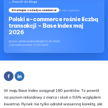
← Powrót do bloga
5 min czytania
Strategia i rozwój e-commerce
Polski e-commerce rośnie liczbą
transakcji – Base Index maj
2026
Autor:
Aleksandra Rząd
15.06.2026
Zaktualizowano
13.07.2026
W maju Base Index osiągnął 180 punktów. To powrót
na poziom rekordowy z marca i skok o 9,6% względem
kwietnia. Rynek nie tylko odrobił wiosenną korektę, ale