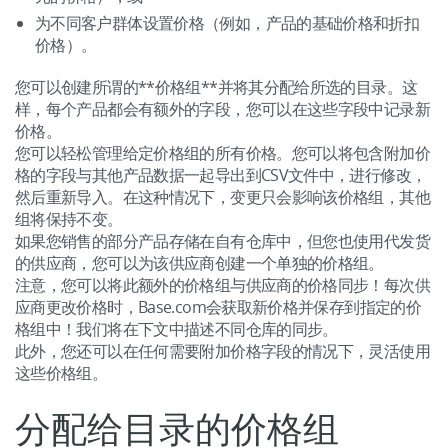
Base Connect
english (US)
其他
为不同客户群体设置价格（例如，产品的基础价格和折扣
价格）。
用于电子商务的人工智能
english (GB)
合作与合作伙伴
您可以创建所谓的**价格组**并将其分配给所选的目录。这
english (IN)
样，每个产品都会有额外的字段，您可以在这些字段中记录新
联系方式
价格。
română
您可以轻松管理给定价格组的所有价格。您可以将包含附加价
格的字段与其他产品数据一起导出到CSV文件中，进行修改，
Čeština
然后重新导入。在这种情况下，变更只会影响该价格组，其他
组将保持不变。
deutsch
如果您销售的部分产品存储在自有仓库中，但您也使用代发货
的供应商，您可以为该供应商创建一个单独的价格组。
português (BR)
注意，您可以将此额外的价格组与供应商的价格同步！每次供
应商更改价格时，Base.com会获取新价格并保存到指定的价
中文
格组中！我们将在下文中描述不同仓库的同步。
此外，您还可以在任何需要附加价格字段的情况下，灵活使用
这些价格组。
分配给目录的价格组