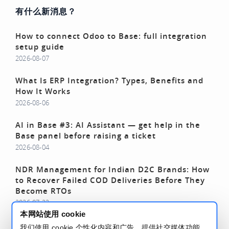
有什么新消息？
How to connect Odoo to Base: full integration
setup guide
2026-08-07
What Is ERP Integration? Types, Benefits and
How It Works
2026-08-06
AI in Base #3: AI Assistant — get help in the
Base panel before raising a ticket
2026-08-04
NDR Management for Indian D2C Brands: How
to Recover Failed COD Deliveries Before They
Become RTOs
2026-07-22
本网站使用 cookie
阅读更多 - Base 博客
我们使用 cookie 个性化内容和广告，提供社交媒体功能，