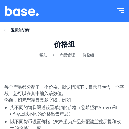
免费试用
登录
功能
返回知识库
功能概览
价格组
集成
订单管理器
帮助
/
产品管理
/
价格组
价目表
在线市场管理器
产品管理器
更多信息
每个产品都分配了一个价格。默认情况下，目录只包含一个字
价格自动化
段，您可以在其中输入该数值。
教育
然而，如果您需要更多字段，例如：
中文
发货管理
为不同的销售渠道设置单独的价格（您希望在Allegro和
帮助
eBay上以不同的价格出售产品），
polski
工作流程自动化
以不同货币设置价格（您希望为产品分配波兰兹罗提和欧
学院
元的价格），或