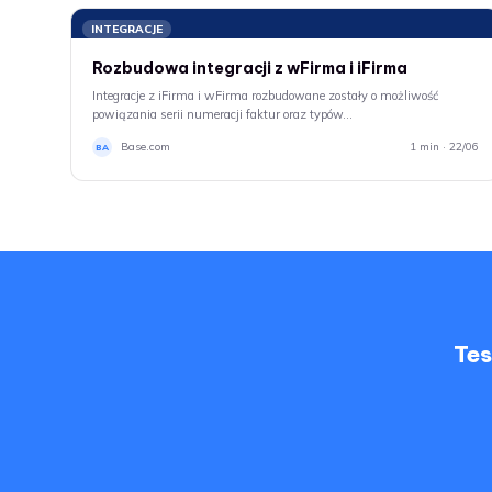
INTEGRACJE
Rozbudowa integracji z wFirma i iFirma
Integracje z iFirma i wFirma rozbudowane zostały o możliwość
powiązania serii numeracji faktur oraz typów…
Base.com
1 min · 22/06
BA
Tes