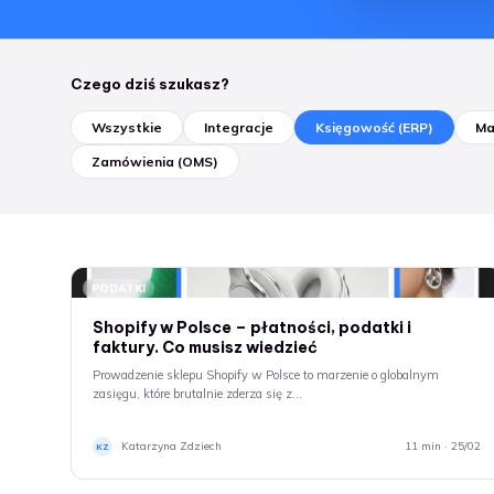
Czego dziś szukasz?
Wszystkie
Integracje
Księgowość (ERP)
Ma
Zamówienia (OMS)
PODATKI
Shopify w Polsce – płatności, podatki i
faktury. Co musisz wiedzieć
Prowadzenie sklepu Shopify w Polsce to marzenie o globalnym
zasięgu, które brutalnie zderza się z…
Katarzyna Zdziech
11 min · 25/02
KZ