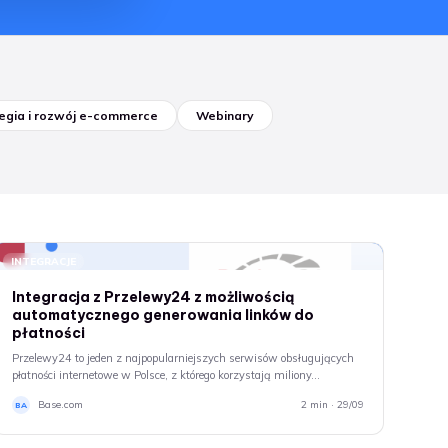
egia i rozwój e-commerce
Webinary
INTEGRACJE
Integracja z Przelewy24 z możliwością
automatycznego generowania linków do
płatności
Przelewy24 to jeden z najpopularniejszych serwisów obsługujących
płatności internetowe w Polsce, z którego korzystają miliony…
Base.com
2 min · 29/09
BA