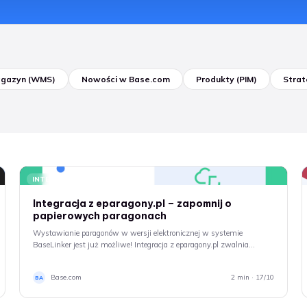
gazyn (WMS)
Nowości w Base.com
Produkty (PIM)
Strat
INTEGRACJE
Integracja z eparagony.pl – zapomnij o
papierowych paragonach
Wystawianie paragonów w wersji elektronicznej w systemie
BaseLinker jest już możliwe! Integracja z eparagony.pl zwalnia…
Base.com
2 min · 17/10
BA