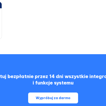
tuj bezpłatnie przez 14 dni wszystkie integr
i funkcje systemu
Wypróbuj za darmo