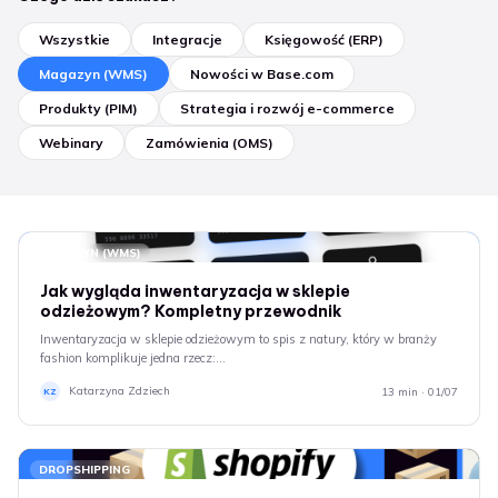
Wszystkie
Integracje
Księgowość (ERP)
Magazyn (WMS)
Nowości w Base.com
Produkty (PIM)
Strategia i rozwój e-commerce
Webinary
Zamówienia (OMS)
MAGAZYN (WMS)
Jak wygląda inwentaryzacja w sklepie
odzieżowym? Kompletny przewodnik
Inwentaryzacja w sklepie odzieżowym to spis z natury, który w branży
fashion komplikuje jedna rzecz:…
Katarzyna Zdziech
13 min · 01/07
KZ
DROPSHIPPING