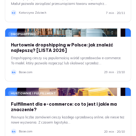
Moduł pozwala zarządzać przesunięciami towaru wewnątrz…
Katarzyna Zdziech
7 min · 20/11
KZ
DROPSHIPPING
Hurtownie dropshipping w Polsce: jak znaleźć
najlepszą? [LISTA 2026]
Dropshipping cieszy się popularnością wśród sprzedawców e-commerce.
To model, który pozwala rozpocząć lub skalować sprzedaż…
Base.com
29 min · 23/10
BA
HURTOWNIE I FULFILLMENT
Fulfillment dla e-commerce: co to jest i jakie ma
znaczenie?
Rosnąca liczba zamówień cieszy każdego sprzedawcę online, ale niesie też
nowe wyzwania. Z czasem logistyka…
Base.com
20 min · 20/10
BA