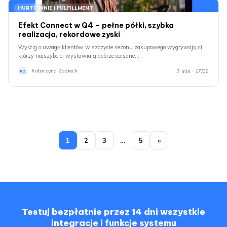
HURTOWNIE I FULFILLMENT
Efekt Connect w Q4 – pełne półki, szybka
realizacja, rekordowe zyski
Wyścig o uwagę klientów w szczycie sezonu zakupowego wygrywają ci,
którzy najszybciej wystawiają dobrze opisane…
Katarzyna Zdziech
7 min · 17/09
KZ
1
2
3
…
5
»
Testuj bezpłatnie przez 14 dni wszystkie
integracje i funkcje systemu