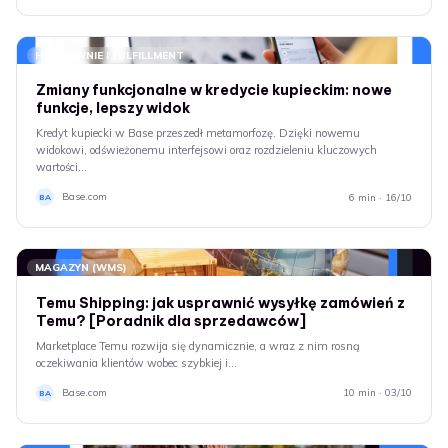
HURTOWNIE I FULFILLMENT
Zmiany funkcjonalne w kredycie kupieckim: nowe
funkcje, lepszy widok
Kredyt kupiecki w Base przeszedł metamorfozę. Dzięki nowemu
widokowi, odświeżonemu interfejsowi oraz rozdzieleniu kluczowych
wartości…
Base.com
6 min · 16/10
BA
MAGAZYN (WMS)
Temu Shipping: jak usprawnić wysyłkę zamówień z
Temu? [Poradnik dla sprzedawców]
Marketplace Temu rozwija się dynamicznie, a wraz z nim rosną
oczekiwania klientów wobec szybkiej i…
Base.com
10 min · 03/10
BA