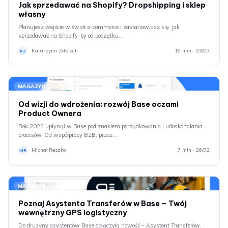
Jak sprzedawać na Shopify? Dropshipping i sklep
własny
Planujesz wejście w świat e-commerce i zastanawiasz się, jak
sprzedawać na Shopify, by od początku…
Katarzyna Zdziech
16 min · 03/03
KZ
MAGAZYN (WMS)
Od wizji do wdrożenia: rozwój Base oczami
Product Ownera
Rok 2025 upłynął w Base pod znakiem porządkowania i udoskonalania
procesów. Od współpracy B2B, przez…
Michał Reszko
7 min · 26/02
MR
MAGAZYN (WMS)
Poznaj Asystenta Transferów w Base – Twój
wewnętrzny GPS logistyczny
Do drużyny asystentów Base dołączyła nowość – Asystent Transferów.