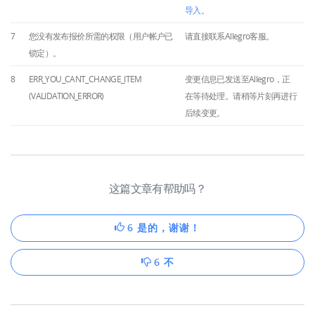
导入
。
7
您没有发布报价所需的权限（用户帐户已
请直接联系Allegro客服。
锁定）。
8
ERR_YOU_CANT_CHANGE_ITEM
变更信息已发送至Allegro，正
(VALIDATION_ERROR)
在等待处理。请稍等片刻再进行
后续变更。
这篇文章有帮助吗？
6 是的，谢谢！
6 不