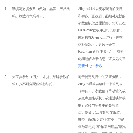
Base Connect
english (US)
其他
1
请填写必填参数（例如，品牌、产品代
Allegro时常会更改现有的类目
用于电子商务的人工智能
english (GB)
码、制造商代码等）。
和参数。更改后，必须补充新的
合作与合作伙伴
参数值以便处理拍卖。您可以在
english (IN)
Base.com面板中进行此操作，
联系方式
或直接在Allegro上进行（但在
română
这种情况下，更改不会在
Base.com面板中显示）。有关
Čeština
此问题的详细信息，请参见文章
更新Allegro参数
。
deutsch
2
为字典参数（例如，未提供品牌参数的
对于特定类目中的某些参数，
português (BR)
值）找不到分配的值标识符。
Allegro通常会创建一个值列表
（字典）。参数值（手动输入或
中文
从仓库直接获取，或通过映射获
取）必须与字典中的参数值一
致。例如，‘品牌’参数在‘服装、
鞋类、配饰/女装/上衣’类目中的
值与‘家电/小家电/家居用品/蒸汽