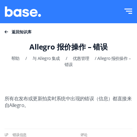
免费试用
登录
功能
返回知识库
功能概览
Allegro 报价操作 – 错误
集成
订单管理器
帮助
/
与 Allegro 集成
/
优惠管理
/
Allegro 报价操作 –
错误
价目表
在线市场管理器
产品管理器
更多信息
价格自动化
所有在发布或更新拍卖时系统中出现的错误（信息）都直接来
教育
自Allegro。
中文
发货管理
帮助
polski
工作流程自动化
学院
LP
错误信息
评论