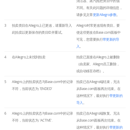
清洁器、蒸汽拖把’类目中的值
不同。有关此问题的详细信息，
请参见文章
更新Allegro参数
。
3
拍卖类目在Allegro上已更改，请重新导入
Allegro时常更改现有类目。要
此拍卖以更新保存的类目ID并重试。
使这些更改在Base.com面板中
可见，您需要执行
带更新的导
入
。
4
在Allegro上未找到拍卖
拍卖已直接在Allegro上被删除
（由卖家、Allegro员工删除，
或自动移至存档）。
5
Allegro上的拍卖状态与Base.com中的记录
拍卖已在Allegro端结束，无法
不符，当前状态为: 'ENDED'
从Base.com面板再次结束。在
这种情况下，最好执行
带更新的
导入
。
6
Allegro上的拍卖状态与Base.com中的记录
拍卖已在Allegro端恢复。无法
不符，当前状态为: 'ACTIVE'.
从Base.com面板再次结束。在
这种情况下，最好执行
带更新的