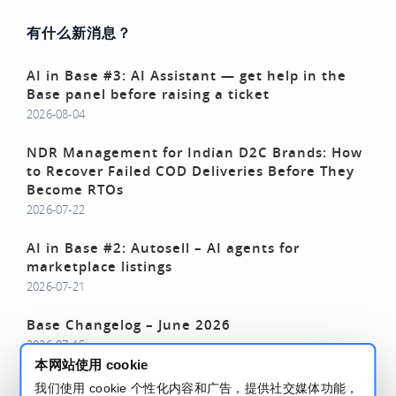
有什么新消息？
AI in Base #3: AI Assistant — get help in the
Base panel before raising a ticket
2026-08-04
NDR Management for Indian D2C Brands: How
to Recover Failed COD Deliveries Before They
Become RTOs
2026-07-22
AI in Base #2: Autosell – AI agents for
marketplace listings
2026-07-21
Base Changelog – June 2026
2026-07-15
本网站使用 cookie
阅读更多 - Base 博客
我们使用 cookie 个性化内容和广告，提供社交媒体功能，