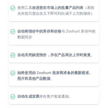
使用工具
改进您在市场上的批量产品列表
（系统
polski
允许您只需点击几下即可列出成千上万的报价）
português (BR)
română
自动将报价中的库存和价格
与 Zoohurt 库存中的
数据同步
中文
自动关闭缺货报价，并在产品再次上市时恢复
。
始终使用由 Zoohurt 批发商准备的最新描述、
照片和其他产品数据
。
自动生成发票
并向客户发送通知。