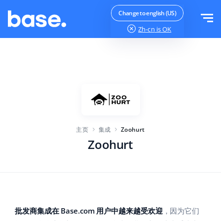
免费试用
登录
Change to english (US)
Zh-cn
is OK
功能
功能概览
解决方案
订单管理器
公司规模
集成
在线市场管理器
主页
集成
Zoohurt
针对电子商务初创企业
产品管理器
价目表
Zoohurt
针对成长型企业
价格自动化
更多信息
大型电子商务
WMS
ERP
教育
行业
中文
批发商集成在 Base.com 用户中越来越受欢迎
，因为它们