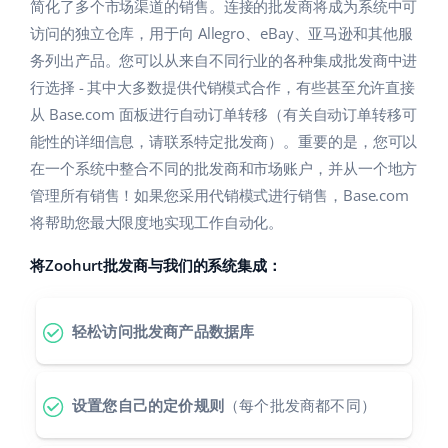
Base Analytics
简化了多个市场渠道的销售。连接的批发商将成为系统中可
帮助
家庭与花园
english (US)
访问的独立仓库，用于向 Allegro、eBay、亚马逊和其他服
用于电子商务的人工智能
务列出产品。您可以从来自不同行业的各种集成批发商中进
学院
儿童产品
english (GB)
行选择 - 其中大多数提供代销模式合作，有些甚至允许直接
Base Connect
电子产品
english (IN)
服务
从 Base.com 面板进行自动订单转移（有关自动订单转移可
工作流程自动化
能性的详细信息，请联系特定批发商）。重要的是，您可以
汽车零部件
čeština
在一个系统中整合不同的批发商和市场账户，并从一个地方
账户审计
发货管理
管理所有销售！如果您采用代销模式进行销售，Base.com
超市
deutsch
将帮助您最大限度地实现工作自动化。
健康与美容
其他
Ελληνικά
将Zoohurt批发商与我们的系统集成：
时尚
español (AR)
合作与合作伙伴
轻松访问批发商产品数据库
español (MX)
联系方式
Français
设置您自己的定价规则
（每个批发商都不同）
Italiano