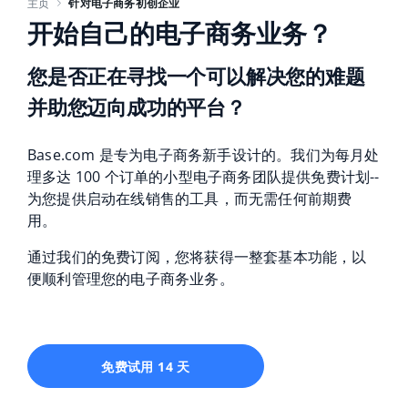
Base Analytics
主页
针对电子商务初创企业
帮助
家庭与花园
english (US)
开始自己的电子商务业务？
用于电子商务的人工智能
学院
儿童产品
english (GB)
您是否正在寻找一个可以解决您的难题
Base Connect
电子产品
并助您迈向成功的平台？
english (IN)
服务
工作流程自动化
汽车零部件
čeština
Base.com 是专为电子商务新手设计的。我们为每月处
账户审计
发货管理
理多达 100 个订单的小型电子商务团队提供免费计划--
超市
deutsch
为您提供启动在线销售的工具，而无需任何前期费
健康与美容
用。
其他
Ελληνικά
通过我们的免费订阅，您将获得一整套基本功能，以
时尚
español (AR)
合作与合作伙伴
便顺利管理您的电子商务业务。
español (MX)
联系方式
Français
免费试用 14 天
Italiano