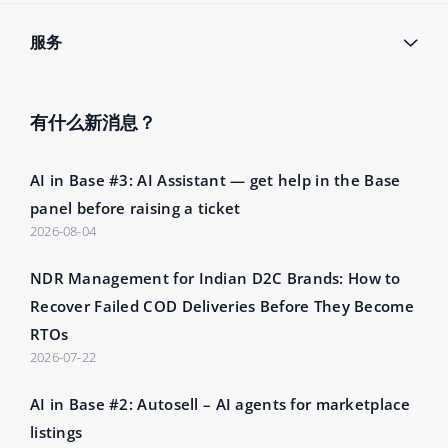
服务
有什么新消息？
AI in Base #3: AI Assistant — get help in the Base
panel before raising a ticket
2026-08-04
NDR Management for Indian D2C Brands: How to
Recover Failed COD Deliveries Before They Become
RTOs
2026-07-22
AI in Base #2: Autosell – AI agents for marketplace
listings