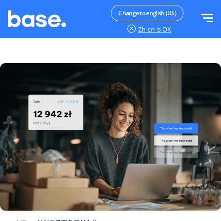
免费试用
登录
Change to english (US)
Zh-cn
is OK
功能
功能概览
解决方案
订单管理器
公司规模
集成
在线市场管理器
针对电子商务初创企业
产品管理器
价目表
针对成长型企业
价格自动化
更多信息
大型电子商务
WMS
ERP
教育
行业
中文