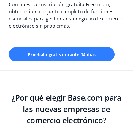
Con nuestra suscripción gratuita Freemium,
Contáctanos
polski
obtendrá un conjunto completo de funciones
esenciales para gestionar su negocio de comercio
português (BR)
electrónico sin problemas.
română
中文
Pruébalo gratis durante 14 días
¿Por qué elegir Base.com para
las nuevas empresas de
comercio electrónico?