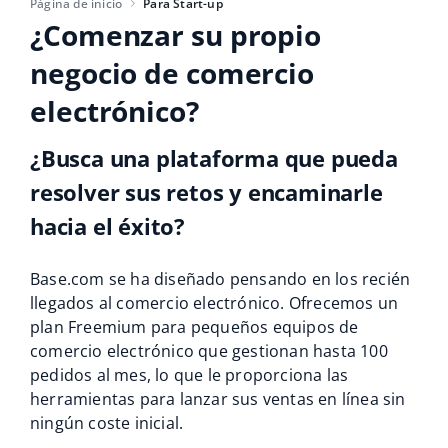
Base Analytics
Página de inicio
Para Start-up
Ayuda
Hogar y jardinería
english (US)
¿Comenzar su propio
IA para e-commerce
Base Academy
negocio de comercio
Productos infantiles
english (GB)
Base Connect
electrónico?
Blog
Electrónica
english (IN)
Automatizaciones
Piezas de automóviles
¿Busca una plataforma que pueda
Servicios
čeština
Gestión de envíos
resolver sus retos y encaminarle
Supermercado
deutsch
Implementación de sistemas
hacia el éxito?
Salud y belleza
Ελληνικά
Auditoría de cuentas
Base.com se ha diseñado pensando en los recién
Moda
español (AR)
llegados al comercio electrónico. Ofrecemos un
plan Freemium para pequeños equipos de
Otros
español (MX)
comercio electrónico que gestionan hasta 100
pedidos al mes, lo que le proporciona las
Calculadora de beneficios
Français
herramientas para lanzar sus ventas en línea sin
ningún coste inicial.
Cooperación y socios
Italiano