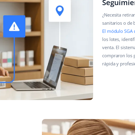
Seguimie
¿Necesita retir
sanitarios o de 
El módulo SGA 
los lotes, ident
venta. El sistem
compraron los p
rápida y profesi