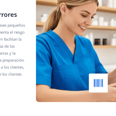
rrores
vases pequeños
menta el riesgo
 facilitan la
sa de las
rras y la
a preparación.
a los clientes,
 los clientes.