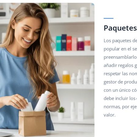
Paquetes
Los paquetes de
popular en el se
preensamblarlos
añadir regalos g
respetar las nor
gestor de produ
con un único có
debe incluir lo
normas, por eje
valor.