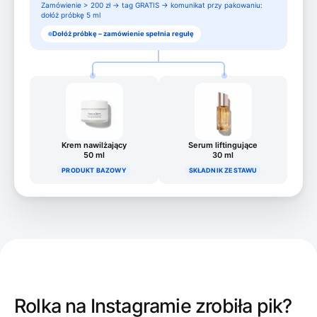
Zamówienie > 200 zł → tag GRATIS → komunikat przy pakowaniu:
dołóż próbkę 5 ml
Dołóż próbkę – zamówienie spełnia regułę
Krem nawilżający
Serum liftingujące
50 ml
30 ml
PRODUKT BAZOWY
SKŁADNIK ZESTAWU
Rolka na Instagramie zrobiła pik?