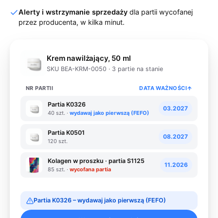
Alerty i wstrzymanie sprzedaży
dla partii wycofanej
przez producenta, w kilka minut.
Krem nawilżający, 50 ml
SKU BEA-KRM-0050 · 3 partie na stanie
NR PARTII
DATA WAŻNOŚCI
Partia K0326
03.2027
40 szt. ·
wydawaj jako pierwszą (FEFO)
Partia K0501
08.2027
120 szt.
Kolagen w proszku · partia S1125
11.2026
85 szt. ·
wycofana partia
Partia
K0326
– wydawaj jako pierwszą (FEFO)