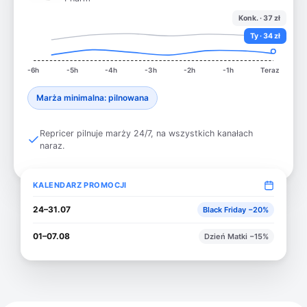
Konk. · 37 zł
Ty · 34 zł
-6h
-5h
-4h
-3h
-2h
-1h
Teraz
Marża minimalna: pilnowana
Repricer pilnuje marży 24/7, na wszystkich kanałach
naraz.
KALENDARZ PROMOCJI
24–31.07
Black Friday −20%
01–07.08
Dzień Matki −15%