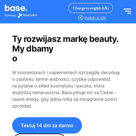
Wypróbuj za darmo
Zaloguj
Change to english (US)
Polish
is OK
Funkcje
Ty
rozwijasz
markę
beauty.
Moduły systemu
My dbamy
Rozwiązania
o
numery partii.
Przegląd funkcji
Wielkość firmy
Integracje
W kosmetykach i suplementach szczegóły decydują
Zamówienia
o zaufaniu: termin ważności, szybka odpowiedź
Dla startujących e-commerce
na pytanie o skład kosmetyku i paczka, która
Cennik
Magazyn
dojeżdża nienaruszona. Base pilnuje ich za Ciebie –
Dla rozwijających się biznesów
nawet wtedy, gdy jedna rolka na Instagramie potroi
Produkty
sprzedaż.
Więcej
Dla dużych e-commerce
Księgowość
Edukacja
Branża
Testuj 14 dni za darmo
Polski
Najważniejsze funkcje