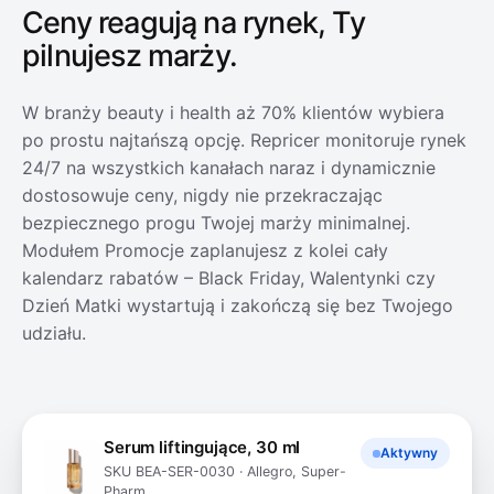
Ceny reagują na rynek,
Ty
B-04-2
pilnujesz marży.
Skanuj kod
W branży beauty i health aż 70% klientów wybiera
po prostu najtańszą opcję. Repricer monitoruje rynek
24/7 na wszystkich kanałach naraz i dynamicznie
Karton 20×15×
dostosowuje ceny, nigdy nie przekraczając
Serum liftingując
bezpiecznego progu Twojej marży minimalnej.
Uwaga szkło – dod
Modułem Promocje zaplanujesz z kolei cały
wypełnienie
kalendarz rabatów – Black Friday, Walentynki czy
Zdjęcie zawa
Dzień Matki wystartują i zakończą się bez Twojego
zapisane
udziału.
Skanuj kol
Serum liftingujące, 30 ml
Aktywny
SKU BEA-SER-0030 · Allegro, Super-
Pharm