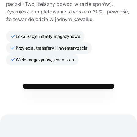
paczki (Twój żelazny dowód w razie sporów).
Zyskujesz kompletowanie szybsze o 20% i pewność,
że towar dojedzie w jednym kawałku.
Lokalizacje i strefy magazynowe
Przyjęcia, transfery i inwentaryzacja
Wiele magazynów, jeden stan
WMS App
Asystent Pakowania
Skanowanie i kontrola zgodności
Synchronizacja
Serum liftingujące 30 ml