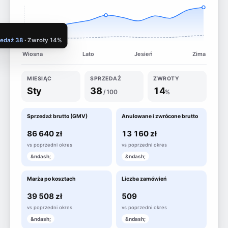
zedaż 38
·
Zwroty 14%
Wiosna
Lato
Jesień
Zima
MIESIĄC
SPRZEDAŻ
ZWROTY
Sty
38
14
/100
%
Sprzedaż brutto (GMV)
Anulowane i zwrócone brutto
86 640 zł
13 160 zł
vs poprzedni okres
vs poprzedni okres
&ndash;
&ndash;
Marża po kosztach
Liczba zamówień
39 508 zł
509
vs poprzedni okres
vs poprzedni okres
&ndash;
&ndash;