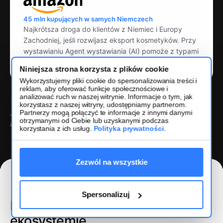
45 mln kupujących w samych Niemczech
Najkrótsza droga do klientów z Niemiec i Europy
Zachodniej, jeśli rozwijasz eksport kosmetyków. Przy
wystawianiu Agent wystawiania (AI) pomoże z typami
produktów i bulletpointami.
Niniejsza strona korzysta z plików cookie
Wykorzystujemy pliki cookie do spersonalizowania treści i
reklam, aby oferować funkcje społecznościowe i
analizować ruch w naszej witrynie. Informacje o tym, jak
korzystasz z naszej witryny, udostępniamy partnerom.
Partnerzy mogą połączyć te informacje z innymi danymi
Jedna oferta, jeden stan magazynowy, każdy kanał aktualny
otrzymanymi od Ciebie lub uzyskanymi podczas
automatycznie.
korzystania z ich usług.
Polityka prywatności
.
Zezwól na wszystkie
Spersonalizuj
Ponad 2200 integracji
w jednym
ekosystemie.