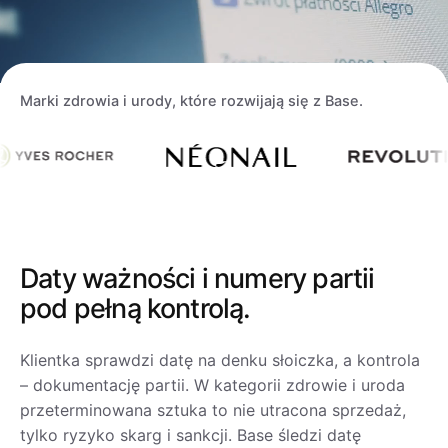
Case Study
Base Analytics
polski
Kalkulator korzyści
Base Connect
português (BR)
Marki zdrowia i urody, które rozwijają się z Base.
Katalog Partnerów Base
Base Store
română
Kontakt
Base Courier
中文
Odwiedź nas na:
Daty ważności i numery partii
pod pełną kontrolą.
Klientka sprawdzi datę na denku słoiczka, a kontrola
– dokumentację partii. W kategorii zdrowie i uroda
przeterminowana sztuka to nie utracona sprzedaż,
tylko ryzyko skarg i sankcji. Base śledzi datę