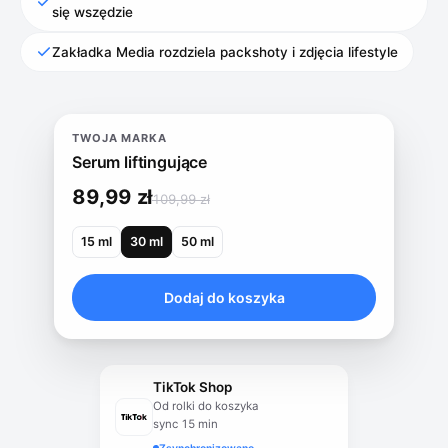
się wszędzie
Zakładka Media rozdziela packshoty i zdjęcia lifestyle
TWOJA MARKA
Bestseller
Serum liftingujące
89,99 zł
109,99 zł
15 ml
30 ml
50 ml
Dodaj do koszyka
TikTok Shop
Od rolki do koszyka
sync 15 min