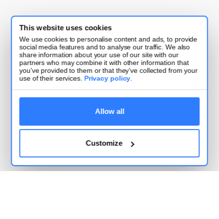
¿Qué hay de nuevo?
This website uses cookies
We use cookies to personalise content and ads, to provide
social media features and to analyse our traffic. We also
¿Régimen de plataformas digitales o régimen
share information about your use of our site with our
partners who may combine it with other information that
general? El régimen fiscal que más te conviene
you’ve provided to them or that they’ve collected from your
como seller en México
use of their services.
Privacy policy
.
2026-07-31
Allow all
Fotos que convierten: los requisitos técnicos de ML,
Amazon y Shopee México
2026-07-29
Customize
Títulos y descripciones que venden: cómo usar IA
para rankear en Mercado Libre y Amazon
2026-07-27
WhatsApp Business en México: el canal que más