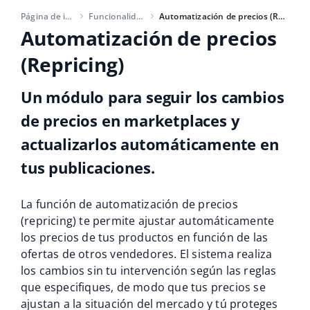
Base Analytics
Ayuda
Hogar y jardinería
english (US)
Página de inicio
Funcionalidades
Automatización de precios (Repricing)
IA para e-commerce
Automatización de precios
Base Academy
Productos infantiles
english (GB)
(Repricing)
Base Connect
Blog
Electrónica
english (IN)
Automatizaciones
Un módulo para seguir los cambios
Piezas de automóviles
Servicios
čeština
de precios en marketplaces y
Gestión de envíos
Supermercado
actualizarlos automáticamente en
deutsch
Implementación de sistemas
tus publicaciones.
Salud y belleza
Ελληνικά
Auditoría de cuentas
Moda
La función de automatización de precios
español (AR)
(repricing) te permite ajustar automáticamente
Otros
los precios de tus productos en función de las
español (MX)
ofertas de otros vendedores. El sistema realiza
Calculadora de beneficios
Français
los cambios sin tu intervención según las reglas
que especifiques, de modo que tus precios se
Cooperación y socios
Italiano
ajustan a la situación del mercado y tú proteges