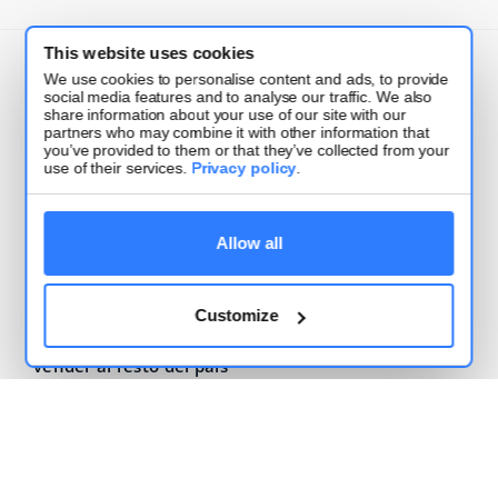
This website uses cookies
Servicio
We use cookies to personalise content and ads, to provide
social media features and to analyse our traffic. We also
share information about your use of our site with our
partners who may combine it with other information that
you’ve provided to them or that they’ve collected from your
¿Qué hay de nuevo?
use of their services.
Privacy policy
.
Inteligencia artificial en ecommerce: qué
Allow all
automatizar para vender más en 2026
2026-06-15
Customize
Ecommerce en Mendoza: desafíos logísticos para
vender al resto del país
2026-06-14
Cómo funcionan las dark stores en Argentina y qué
le aportan a tu ecommerce