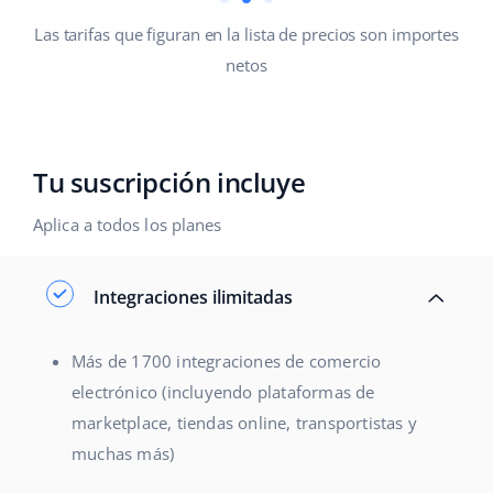
productos/publicaciones
Contáctanos
Las tarifas que figuran en la lista de precios son importes
polski
Número ilimitado de perfiles de
netos
equipo
português (BR)
Sincronización en tiempo real de
română
pedidos, existencias y
precios
Tu suscripción incluye
中文
Conservación de datos - 24
meses
Aplica a todos los planes
Funciones de IA
ampliadas
Asistencia prioritaria 24 horas al día,
Integraciones ilimitadas
7 días a la
semana
Acceso a
Boosts
Más de 1700 integraciones de comercio
electrónico (incluyendo plataformas de
Repricer para
marketplaces
marketplace, tiendas online, transportistas y
ocultar detalles
muchas más)