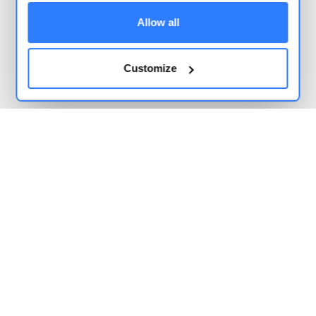
Allow all
Ecommerce en Mendoza: desafíos logísticos para
vender al resto del país
2026-06-14
Customize
Cómo funcionan las dark stores en Argentina y qué
le aportan a tu ecommerce
2026-06-13
Precio dinámico en Mercado Libre sin perder
rentabilidad
2026-06-12
Leer más - Base Blog