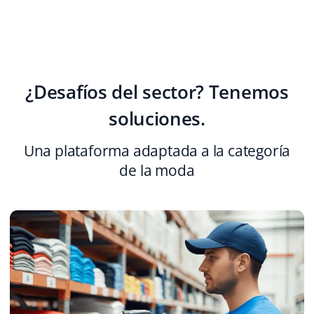
Contáctanos
polski
português (BR)
¿Desafíos del sector? Tenemos
română
soluciones.
中文
Una plataforma adaptada a la categoría
de la moda