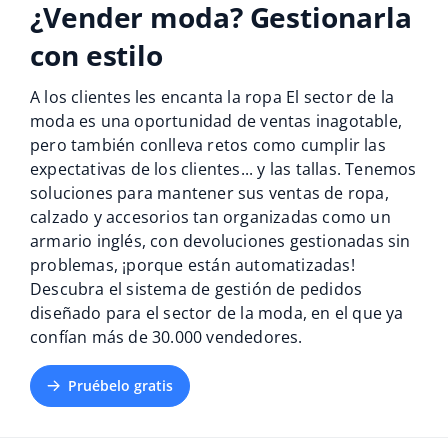
Base Analytics
¿Vender moda? Gestionarla
Ayuda
Hogar y jardinería
english (US)
IA para e-commerce
con estilo
Base Academy
Productos infantiles
english (GB)
Base Connect
A los clientes les encanta la ropa El sector de la
Blog
Electrónica
english (IN)
moda es una oportunidad de ventas inagotable,
Automatizaciones
pero también conlleva retos como cumplir las
Piezas de automóviles
Servicios
čeština
expectativas de los clientes... y las tallas. Tenemos
Gestión de envíos
soluciones para mantener sus ventas de ropa,
Supermercado
deutsch
Implementación de sistemas
calzado y accesorios tan organizadas como un
armario inglés, con devoluciones gestionadas sin
Salud y belleza
Ελληνικά
Auditoría de cuentas
problemas, ¡porque están automatizadas!
Moda
Descubra el sistema de gestión de pedidos
español (AR)
diseñado para el sector de la moda, en el que ya
Otros
confían más de 30.000 vendedores.
español (MX)
Pruébelo gratis
Calculadora de beneficios
Français
Cooperación y socios
Italiano