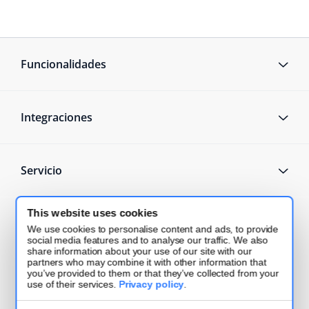
Funcionalidades
Integraciones
Servicio
This website uses cookies
¿Qué hay de nuevo?
We use cookies to personalise content and ads, to provide
social media features and to analyse our traffic. We also
share information about your use of our site with our
partners who may combine it with other information that
Inteligencia artificial en ecommerce: qué
you’ve provided to them or that they’ve collected from your
automatizar para vender más en 2026
use of their services.
Privacy policy
.
2026-06-15