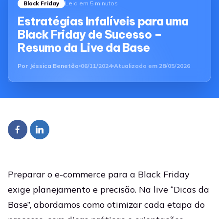
Leia em 5 minutos
Black Friday
Estratégias Infalíveis para uma
Black Friday de Sucesso –
Resumo da Live da Base
Por
Jéssica Benetão
06/11/2024
Atualizado em
28/05/2026
Preparar o e-commerce para a Black Friday
exige planejamento e precisão. Na live “Dicas da
Base”, abordamos como otimizar cada etapa do