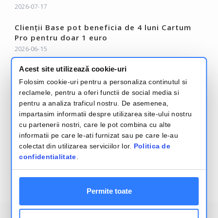
2026-07-17
Clienții Base pot beneficia de 4 luni Cartum
Pro pentru doar 1 euro
2026-06-15
Acest site utilizează cookie-uri
Base Analytics: Analiză Profitabilitate și
Rapoarte E-commerce
Folosim cookie-uri pentru a personaliza continutul si
2025-11-18
reclamele, pentru a oferi functii de social media si
pentru a analiza traficul nostru. De asemenea,
Citeşte mai mult – Base Blog
impartasim informatii despre utilizarea site-ului nostru
cu partenerii nostri, care le pot combina cu alte
informatii pe care le-ati furnizat sau pe care le-au
colectat din utilizarea serviciilor lor.
Politica de
confidentialitate
.
Termeni si conditii
Politica de confidentialitate
Permite toate
2026
Base.com
, Integrarea sistemelor de comert electronic