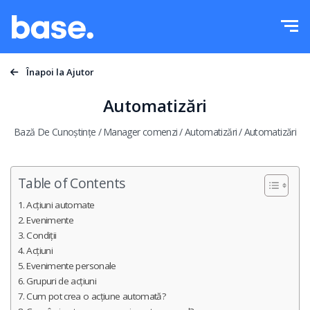
Testeaza gratuit
Logheaza-te
Functii
Înapoi la Ajutor
Prezentare functii
Automatizări
Integrari
Manager comenzi
Bază De Cunoștințe
/
Manager comenzi
/
Automatizări
/
Automatizări
Preturi
Manager Marketplace
Table of Contents
Manager produs
Mai mult
Acțiuni automate
Automatizarea prețurilor
Evenimente
Educație
Condiții
Română
Managementul transporturilor
Acțiuni
Evenimente personale
Suport
polski
Automatizarea fluxului de lucru
Grupuri de acțiuni
Cum pot crea o acțiune automată?
Blog