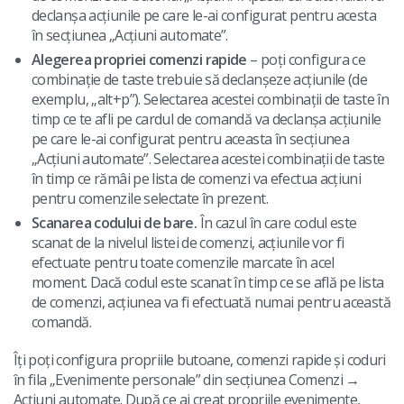
declanșa acțiunile pe care le-ai configurat pentru acesta
în secțiunea „Acțiuni automate”.
Alegerea propriei comenzi rapide
– poți configura ce
combinație de taste trebuie să declanșeze acțiunile (de
exemplu, „alt+p”). Selectarea acestei combinații de taste în
timp ce te afli pe cardul de comandă va declanșa acțiunile
pe care le-ai configurat pentru aceasta în secțiunea
„Acțiuni automate”. Selectarea acestei combinații de taste
în timp ce rămâi pe lista de comenzi va efectua acțiuni
pentru comenzile selectate în prezent.
Scanarea codului de bare.
În cazul în care codul este
scanat de la nivelul listei de comenzi, acțiunile vor fi
efectuate pentru toate comenzile marcate în acel
moment. Dacă codul este scanat în timp ce se află pe lista
de comenzi, acțiunea va fi efectuată numai pentru această
comandă.
Îți poți configura propriile butoane, comenzi rapide și coduri
în fila „Evenimente personale” din secțiunea Comenzi →
Acțiuni automate. După ce ai creat propriile evenimente,