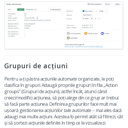
Grupuri de acțiuni
Pentru a-ți păstra acțiunile automate organizate, le poți
clasifica în grupuri. Adaugă propriile grupuri în fila „Action
groups” (Grupuri de acțiuni), astfel încât, atunci când
creezi/modifici acțiunea, să poți alege din ce grup ar trebui
să facă parte acțiunea. Definirea grupurilor face mult mai
ușoară gestionarea acțiunilor tale automate – mai ales dacă
adaugi mai multe acțiuni. Acestea îți permit atât să filtrezi, cât
și să sortezi acțiunile definite în timp ce le vizualizezi.