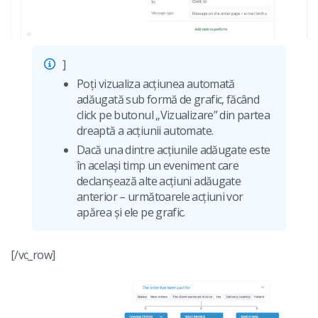
]
Poți vizualiza acțiunea automată
adăugată sub formă de grafic, făcând
click pe butonul „Vizualizare” din partea
dreaptă a acțiunii automate.
Dacă una dintre acțiunile adăugate este
în același timp un eveniment care
declanșează alte acțiuni adăugate
anterior – următoarele acțiuni vor
apărea și ele pe grafic.
[/vc_row]