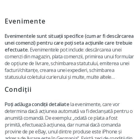
Evenimente
Evenimentele sunt situații specifice (cum ar fi descărcarea
unei comenzi) pentru care poți seta acțiunile care trebuie
efectuate.
Evenimentele pot include: descărcarea unei
comenzi din magazin, plata comenzii, primirea unui formular
de opțiune de livrare, schimbarea statutului, emiterea unei
facturi/chitanțe, crearea unei expedieri, schimbarea
statusului coletului curierului și multe, multe altele…
Condiții
Poți adăuga condiții detaliate
la evenimente, care vor
determina dacă acțiunea automată va fi declanșată pentru o
anumită comandă. De exemplu: „odată ce plata a fost
primită, efectuează acțiunea, dar numai dacă comanda
provine de pe eBay, unul dintre produse este iPhone și
adresa de livrare este în Germania”. Există zeci de condiții din