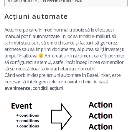
Base Connect
english (US)
Cum îmi pot crea un eveniment personal?
Servicii
AI pentru comerțul electronic
english (GB)
Acțiuni automate
Implementari de sistem
english (IN)
Acțiunile pe care în mod normal trebuie să le efectuezi
Altele
manual pot fi automatizate. În loc să trimiți e-mailuri, să
română
schimbi statusuri, să emiți chitanțe și facturi, să generezi
Colaborare si parteneri
etichete sau să imprimi documente, ai putea să îți investești
Čeština
timpul în altceva
Am creat un instrument care îți permite
Contact
să configurezi sistemul, astfel încât îndeplinirea comenzilor
să se reducă doar la împachetarea unui colet!
deutsch
Când vorbim despre acțiuni automate în BaseLinker, este
necesar să înțelegem cele trei cuvinte cheie de bază:
português (BR)
evenimente, condiții, acțiuni
.
中文