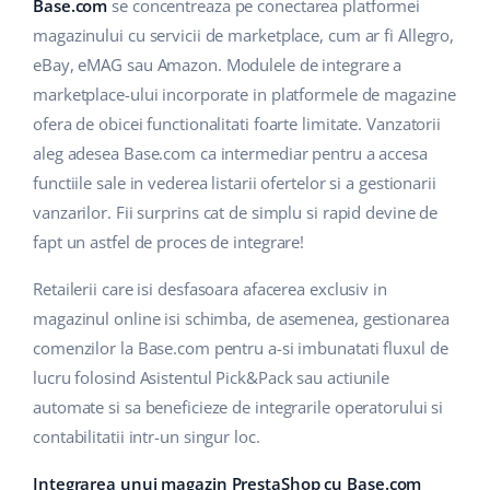
Base Analytics
Base.com
se concentreaza pe conectarea platformei
Suport
Casă și grădină
english (US)
magazinului cu servicii de marketplace, cum ar fi Allegro,
AI pentru comerțul electronic
eBay, eMAG sau Amazon. Modulele de integrare a
Blog
Produse pentru copii
english (GB)
marketplace-ului incorporate in platformele de magazine
Base Connect
Electronică
english (IN)
Servicii
ofera de obicei functionalitati foarte limitate. Vanzatorii
Automatizarea fluxului de lucru
aleg adesea Base.com ca intermediar pentru a accesa
Piese auto
čeština
functiile sale in vederea listarii ofertelor si a gestionarii
Implementari de sistem
Managementul transporturilor
vanzarilor. Fii surprins cat de simplu si rapid devine de
Supermarket
deutsch
Auditul conturilor
fapt un astfel de proces de integrare!
Sănătate și frumusețe
Ελληνικά
Retailerii care isi desfasoara afacerea exclusiv in
Modă
Altele
magazinul online isi schimba, de asemenea, gestionarea
español (AR)
comenzilor la Base.com pentru a-si imbunatati fluxul de
español (MX)
Calculatorul de beneficii
lucru folosind Asistentul Pick&Pack sau actiunile
automate si sa beneficieze de integrarile operatorului si
Colaborare si parteneri
Français
contabilitatii intr-un singur loc.
Contact
Italiano
Integrarea unui magazin PrestaShop cu Base.com