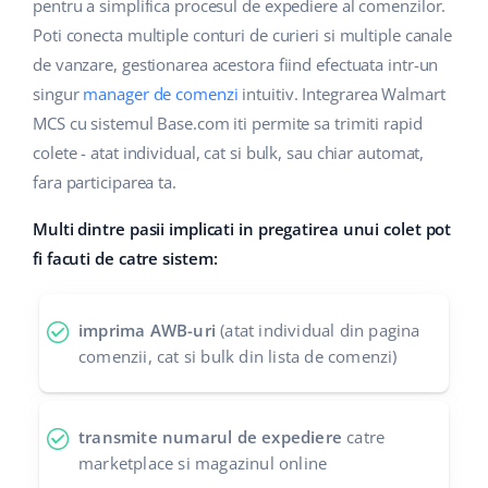
Base Analytics
pentru a simplifica procesul de expediere al comenzilor.
Suport
Casă și grădină
english (US)
Poti conecta multiple conturi de curieri si multiple canale
AI pentru comerțul electronic
de vanzare, gestionarea acestora fiind efectuata intr-un
Blog
Produse pentru copii
english (GB)
singur
manager de comenzi
intuitiv. Integrarea Walmart
Base Connect
Electronică
english (IN)
Servicii
MCS cu sistemul Base.com iti permite sa trimiti rapid
Automatizarea fluxului de lucru
colete - atat individual, cat si bulk, sau chiar automat,
Piese auto
čeština
fara participarea ta.
Implementari de sistem
Managementul transporturilor
Supermarket
deutsch
Multi dintre pasii implicati in pregatirea unui colet pot
Auditul conturilor
fi facuti de catre sistem:
Sănătate și frumusețe
Ελληνικά
Modă
Altele
español (AR)
imprima AWB-uri
(atat individual din pagina
comenzii, cat si bulk din lista de comenzi)
español (MX)
Calculatorul de beneficii
Colaborare si parteneri
Français
transmite numarul de expediere
catre
marketplace si magazinul online
Contact
Italiano