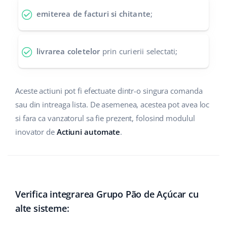
emiterea de facturi si chitante
;
polski
português (BR)
livrarea coletelor
prin curierii selectati;
română
中文
Aceste actiuni pot fi efectuate dintr-o singura comanda
sau din intreaga lista. De asemenea, acestea pot avea loc
si fara ca vanzatorul sa fie prezent, folosind modulul
inovator de
Actiuni automate
.
Verifica integrarea Grupo Pão de Açúcar cu
alte sisteme: