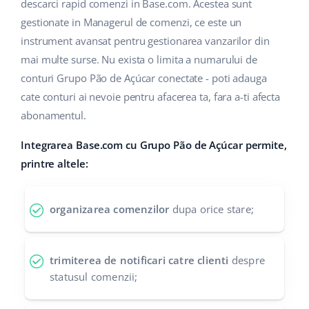
Base Analytics
descarci rapid comenzi in Base.com. Acestea sunt
Suport
Casă și grădină
english (US)
gestionate in Managerul de comenzi, ce este un
AI pentru comerțul electronic
instrument avansat pentru gestionarea vanzarilor din
Blog
Produse pentru copii
english (GB)
mai multe surse. Nu exista o limita a numarului de
Base Connect
Electronică
english (IN)
Servicii
conturi Grupo Pão de Açúcar conectate - poti adauga
Automatizarea fluxului de lucru
cate conturi ai nevoie pentru afacerea ta, fara a-ti afecta
Piese auto
čeština
abonamentul.
Implementari de sistem
Managementul transporturilor
Supermarket
deutsch
Integrarea Base.com cu Grupo Pão de Açúcar permite,
Auditul conturilor
printre altele:
Sănătate și frumusețe
Ελληνικά
Modă
Altele
español (AR)
organizarea comenzilor
dupa orice stare;
español (MX)
Calculatorul de beneficii
trimiterea de notificari catre clienti
despre
Colaborare si parteneri
Français
statusul comenzii;
Contact
Italiano