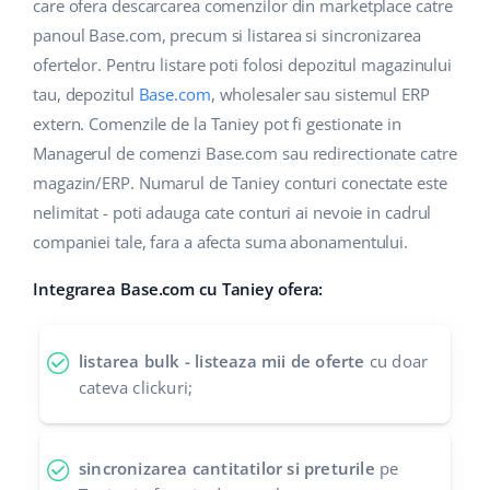
Base Analytics
care ofera descarcarea comenzilor din marketplace catre
Suport
Casă și grădină
english (US)
panoul Base.com, precum si listarea si sincronizarea
AI pentru comerțul electronic
ofertelor. Pentru listare poti folosi depozitul magazinului
Blog
Produse pentru copii
english (GB)
tau, depozitul
Base.com
, wholesaler sau sistemul ERP
Base Connect
Electronică
english (IN)
Servicii
extern. Comenzile de la Taniey pot fi gestionate in
Automatizarea fluxului de lucru
Managerul de comenzi Base.com sau redirectionate catre
Piese auto
čeština
magazin/ERP. Numarul de Taniey conturi conectate este
Implementari de sistem
Managementul transporturilor
nelimitat - poti adauga cate conturi ai nevoie in cadrul
Supermarket
deutsch
Auditul conturilor
companiei tale, fara a afecta suma abonamentului.
Sănătate și frumusețe
Ελληνικά
Integrarea Base.com cu Taniey ofera:
Modă
Altele
español (AR)
listarea bulk - listeaza mii de oferte
cu doar
español (MX)
Calculatorul de beneficii
cateva clickuri;
Colaborare si parteneri
Français
sincronizarea cantitatilor si preturile
pe
Contact
Italiano