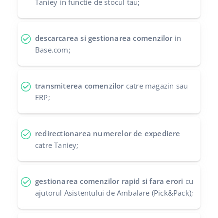
Taniey in functie de stocul tau;
polski
português (BR)
descarcarea si gestionarea comenzilor
in
Base.com;
română
中文
transmiterea comenzilor
catre magazin sau
ERP;
redirectionarea numerelor de expediere
catre Taniey;
gestionarea comenzilor rapid si fara erori
cu
ajutorul Asistentului de Ambalare (Pick&Pack);