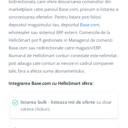
Base Analytics
bidirectionala, care ofera descarcarea comenzilor din
Suport
Casă și grădină
english (US)
marketplace catre panoul Base.com, precum si listarea si
AI pentru comerțul electronic
sincronizarea ofertelor. Pentru listare poti folosi
Blog
Produse pentru copii
english (GB)
depozitul magazinului tau, depozitul
Base.com
,
Base Connect
Electronică
english (IN)
Servicii
wholesaler sau sistemul ERP extern. Comenzile de la
Automatizarea fluxului de lucru
HelloSmart pot fi gestionate in Managerul de comenzi
Piese auto
čeština
Base.com sau redirectionate catre magazin/ERP.
Implementari de sistem
Managementul transporturilor
Numarul de HelloSmart conturi conectate este nelimitat -
Supermarket
deutsch
Auditul conturilor
poti adauga cate conturi ai nevoie in cadrul companiei
Sănătate și frumusețe
tale, fara a afecta suma abonamentului.
Ελληνικά
Modă
Altele
Integrarea Base.com cu HelloSmart ofera:
español (AR)
español (MX)
Calculatorul de beneficii
listarea bulk - listeaza mii de oferte
cu doar
cateva clickuri;
Colaborare si parteneri
Français
Contact
Italiano