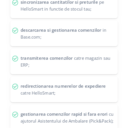
sincronizarea cantitatilor si preturile
pe
HelloSmart in functie de stocul tau;
polski
português (BR)
descarcarea si gestionarea comenzilor
in
română
Base.com;
中文
transmiterea comenzilor
catre magazin sau
ERP;
redirectionarea numerelor de expediere
catre HelloSmart;
gestionarea comenzilor rapid si fara erori
cu
ajutorul Asistentului de Ambalare (Pick&Pack);