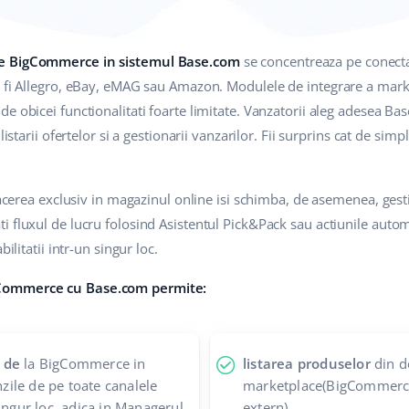
ne BigCommerce in sistemul Base.com
se concentreaza pe conect
r fi Allegro, eBay, eMAG sau Amazon. Modulele de integrare a mark
e obicei functionalitati foarte limitate. Vanzatorii aleg adesea B
listarii ofertelor si a gestionarii vanzarilor. Fii surprins cat de sim
afacerea exclusiv in magazinul online isi schimba, de asemenea, ges
 fluxul de lucru folosind Asistentul Pick&Pack sau actiunile autom
ilitatii intr-un singur loc.
Commerce cu Base.com permite:
 de
la BigCommerce in
listarea produselor
din d
ile de pe toate canalele
marketplace(BigCommerce
ingur loc, adica in Managerul
extern)