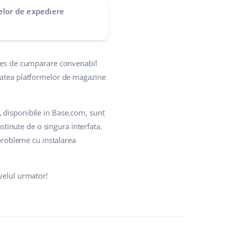
elor de expediere
oces de cumparare convenabil
itatea platformelor de magazine
 disponibile in Base.com, sunt
ustinute de o singura interfata.
 probleme cu instalarea
velul urmator!