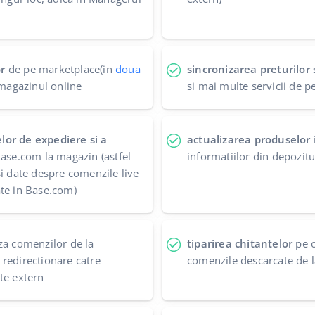
r
de pe marketplace(in
doua
sincronizarea preturilor s
 magazinul online
si mai multe servicii de p
lor de expediere si a
actualizarea produselor
ase.com la magazin (astfel
informatiilor din depozit
si date despre comenzile live
te in Base.com)
a comenzilor de la
tiparirea chitantelor
pe o
redirectionare catre
comenzile descarcate de
te extern