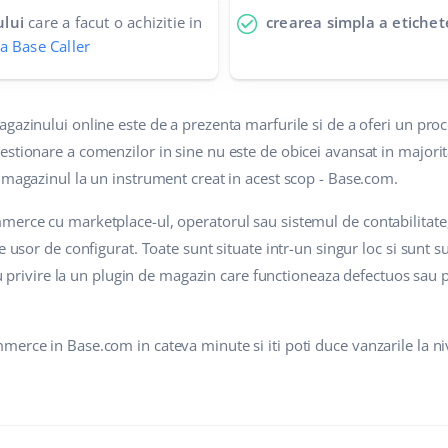
ului
care a facut o achizitie in
crearea simpla a etichet
ia Base Caller
agazinului online este de a prezenta marfurile si de a oferi un pr
estionare a comenzilor in sine nu este de obicei avansat in major
 magazinul la un instrument creat in acest scop - Base.com.
merce cu marketplace-ul, operatorul sau sistemul de contabilitate,
e usor de configurat. Toate sunt situate intr-un singur loc si sunt s
i cu privire la un plugin de magazin care functioneaza defectuos sau
erce in Base.com in cateva minute si iti poti duce vanzarile la ni