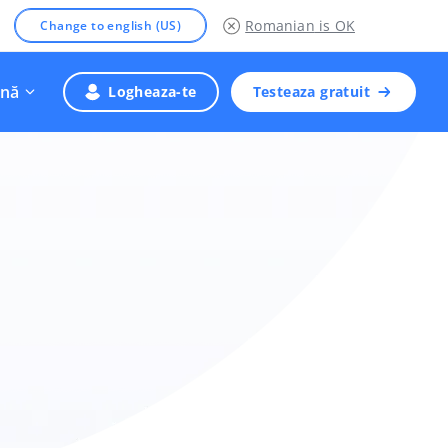
Romanian
is OK
Change to english (US)
nă
Logheaza-te
Testeaza gratuit