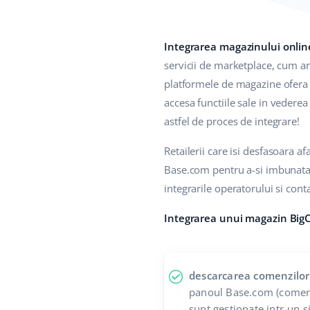
Integrarea magazinului onli
servicii de marketplace, cum a
platformele de magazine ofera d
accesa functiile sale in vederea 
astfel de proces de integrare!
Retailerii care isi desfasoara 
Base.com pentru a-si imbunatati
integrarile operatorului si contab
Integrarea unui magazin Big
descarcarea comenzilor
panoul Base.com (comenz
sunt gestionate intr-un s