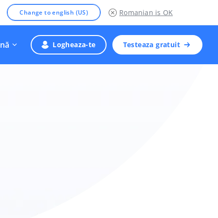
Romanian
is OK
Change to english (US)
nă
Logheaza-te
Testeaza gratuit