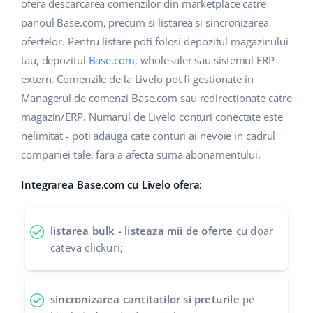
Base Analytics
ofera descarcarea comenzilor din marketplace catre
Suport
Casă și grădină
english (US)
panoul Base.com, precum si listarea si sincronizarea
AI pentru comerțul electronic
ofertelor. Pentru listare poti folosi depozitul magazinului
Blog
Produse pentru copii
english (GB)
tau, depozitul
Base.com
, wholesaler sau sistemul ERP
Base Connect
Electronică
english (IN)
Servicii
extern. Comenzile de la Livelo pot fi gestionate in
Automatizarea fluxului de lucru
Managerul de comenzi Base.com sau redirectionate catre
Piese auto
čeština
magazin/ERP. Numarul de Livelo conturi conectate este
Implementari de sistem
Managementul transporturilor
nelimitat - poti adauga cate conturi ai nevoie in cadrul
Supermarket
deutsch
Auditul conturilor
companiei tale, fara a afecta suma abonamentului.
Sănătate și frumusețe
Ελληνικά
Integrarea Base.com cu Livelo ofera:
Modă
Altele
español (AR)
listarea bulk - listeaza mii de oferte
cu doar
español (MX)
Calculatorul de beneficii
cateva clickuri;
Colaborare si parteneri
Français
sincronizarea cantitatilor si preturile
pe
Contact
Italiano