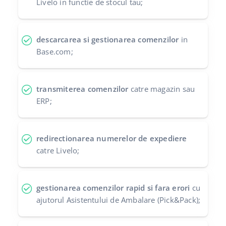
Livelo in functie de stocul tau;
polski
português (BR)
descarcarea si gestionarea comenzilor
in
Base.com;
română
中文
transmiterea comenzilor
catre magazin sau
ERP;
redirectionarea numerelor de expediere
catre Livelo;
gestionarea comenzilor rapid si fara erori
cu
ajutorul Asistentului de Ambalare (Pick&Pack);