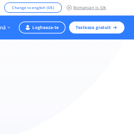
Romanian
is OK
Change to english (US)
nă
Logheaza-te
Testeaza gratuit