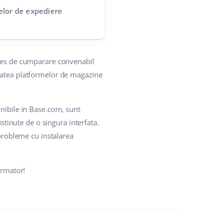
elor de expediere
oces de cumparare convenabil
itatea platformelor de magazine
onibile in Base.com, sunt
ustinute de o singura interfata.
 probleme cu instalarea
urmator!