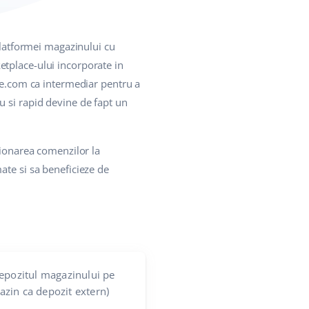
latformei magazinului cu
etplace-ului incorporate in
ase.com ca intermediar pentru a
plu si rapid devine de fapt un
tionarea comenzilor la
ate si sa beneficieze de
epozitul magazinului pe
zin ca depozit extern)