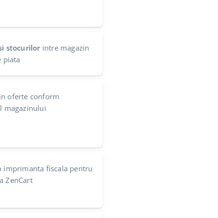
i stocurilor
intre magazin
e piata
in oferte conform
ul magazinului
 imprimanta fiscala pentru
la ZenCart