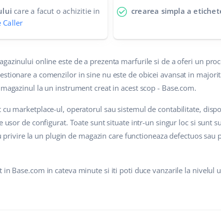
ului
care a facut o achizitie in
crearea simpla a etichet
 Caller
agazinului online este de a prezenta marfurile si de a oferi un pr
estionare a comenzilor in sine nu este de obicei avansat in major
 magazinul la un instrument creat in acest scop - Base.com.
 cu marketplace-ul, operatorul sau sistemul de contabilitate, disp
e usor de configurat. Toate sunt situate intr-un singur loc si sunt s
i cu privire la un plugin de magazin care functioneaza defectuos sau
 in Base.com in cateva minute si iti poti duce vanzarile la nivelul 