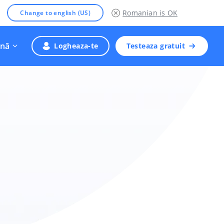
Romanian
is OK
Change to english (US)
nă
Logheaza-te
Testeaza gratuit