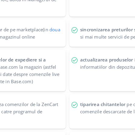
r
de pe marketplace(in
doua
sincronizarea preturilor s
 magazinul online
si mai multe servicii de p
lor de expediere si a
actualizarea produselor
ase.com la magazin (astfel
informatiilor din depozit
si date despre comenzile live
te in Base.com)
a comenzilor de la ZenCart
tiparirea chitantelor
pe o
re catre programul de
comenzile descarcate de 