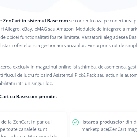
e ZenCart in sistemul Base.com
se concentreaza pe conectarea p
r fi Allegro, eBay, eMAG sau Amazon. Modulele de integrare a mark
e obicei functionalitati foarte limitate. Vanzatorii aleg adesea B
listarii ofertelor si a gestionarii vanzarilor. Fii surprins cat de sim
afacerea exclusiv in magazinul online isi schimba, de asemenea, ges
 fluxul de lucru folosind Asistentul Pick&Pack sau actiunile autom
ilitatii intr-un singur loc.
Cart cu Base.com permite:
 de
la ZenCart in panoul
listarea produselor
din d
pe toate canalele sunt
marketplace(ZenCart maga
 loc, adica in Managerul de