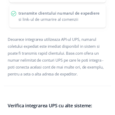
polski
transmite clientului numarul de expediere
si link-ul de urmarire al comenzii
português (BR)
română
Deoarece integrarea utilizeaza API-ul UPS, numarul
中文
coletului expediat este imediat disponibil in sistem si
poate fi transmis rapid clientului. Base.com ofera un
numar nelimitat de conturi UPS pe care le poti integra -
poti conecta acelasi cont de mai multe ori, de exemplu,
pentru a seta o alta adresa de expeditor.
Verifica integrarea UPS cu alte sisteme: