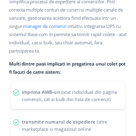
Base Analytics
simplifica procesul de expediere al comenzilor. Poti
Suport
Casă și grădină
english (US)
conecta multiple conturi de curieri si multiple canale de
AI pentru comerțul electronic
vanzare, gestionarea acestora fiind efectuata intr-un
Blog
Produse pentru copii
english (GB)
singur
manager de comenzi
intuitiv. Integrarea UPS cu
Base Connect
Electronică
english (IN)
Servicii
sistemul Base.com iti permite sa trimiti rapid colete - atat
Automatizarea fluxului de lucru
individual, cat si bulk, sau chiar automat, fara
Piese auto
čeština
participarea ta.
Implementari de sistem
Managementul transporturilor
Supermarket
deutsch
Multi dintre pasii implicati in pregatirea unui colet pot
Auditul conturilor
fi facuti de catre sistem:
Sănătate și frumusețe
Ελληνικά
Modă
Altele
español (AR)
imprima AWB-uri
(atat individual din pagina
comenzii, cat si bulk din lista de comenzi)
español (MX)
Calculatorul de beneficii
Colaborare si parteneri
Français
transmite numarul de expediere
catre
marketplace si magazinul online
Contact
Italiano