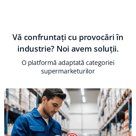
polski
português (BR)
Vă confruntați cu provocări în
română
industrie? Noi avem soluții.
中文
O platformă adaptată categoriei
supermarketurilor