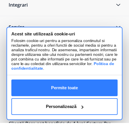
Integrari
Service
Acest site utilizează cookie-uri
Folosim cookie-uri pentru a personaliza continutul si
reclamele, pentru a oferi functii de social media si pentru a
Noutati
analiza traficul nostru. De asemenea, impartasim informatii
despre utilizarea site-ului nostru cu partenerii nostri, care le
pot combina cu alte informatii pe care le-ati furnizat sau pe
care le-au colectat din utilizarea serviciilor lor.
Politica de
AI în Base #1: titluri, descrieri și poze în minute, nu
confidentialitate
.
în ore
2026-07-30
Permite toate
Generare AWB fără erori: checklistul complet
pentru magazine online
Personalizează
2026-07-17
Clienții Base pot beneficia de 4 luni Cartum Pro