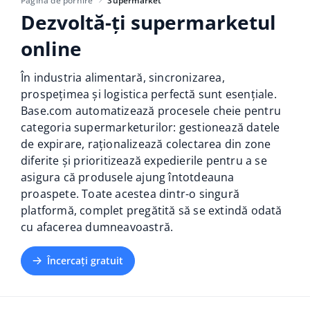
Base Analytics
Pagina de pornire
Supermarket
Suport
Casă și grădină
english (US)
Dezvoltă-ți supermarketul
AI pentru comerțul electronic
online
Blog
Produse pentru copii
english (GB)
Base Connect
Electronică
În industria alimentară, sincronizarea,
english (IN)
Servicii
Automatizarea fluxului de lucru
prospețimea și logistica perfectă sunt esențiale.
Piese auto
čeština
Base.com automatizează procesele cheie pentru
Implementari de sistem
Managementul transporturilor
categoria supermarketurilor: gestionează datele
Supermarket
deutsch
de expirare, raționalizează colectarea din zone
Auditul conturilor
diferite și prioritizează expedierile pentru a se
Sănătate și frumusețe
Ελληνικά
asigura că produsele ajung întotdeauna
proaspete. Toate acestea dintr-o singură
Modă
Altele
español (AR)
platformă, complet pregătită să se extindă odată
cu afacerea dumneavoastră.
español (MX)
Calculatorul de beneficii
Încercați gratuit
Colaborare si parteneri
Français
Contact
Italiano