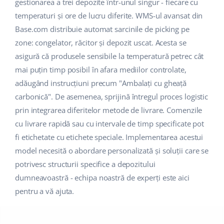
gestionarea a trei depozite într-unul singur - fiecare cu
temperaturi și ore de lucru diferite. WMS-ul avansat din
Base.com distribuie automat sarcinile de picking pe
zone: congelator, răcitor și depozit uscat. Acesta se
asigură că produsele sensibile la temperatură petrec cât
mai puțin timp posibil în afara mediilor controlate,
adăugând instrucțiuni precum "Ambalați cu gheață
carbonică". De asemenea, sprijină întregul proces logistic
prin integrarea diferitelor metode de livrare. Comenzile
cu livrare rapidă sau cu intervale de timp specificate pot
fi etichetate cu etichete speciale. Implementarea acestui
model necesită o abordare personalizată și soluții care se
potrivesc structurii specifice a depozitului
dumneavoastră - echipa noastră de experți este aici
pentru a vă ajuta.