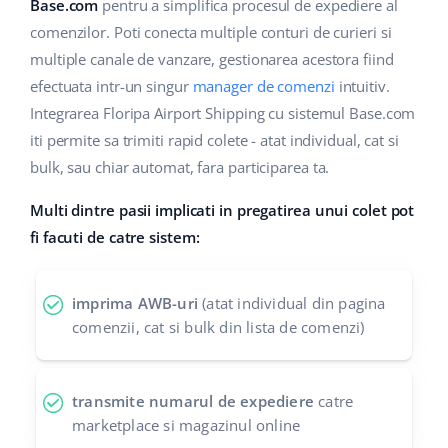
Base Analytics
Base.com
pentru a simplifica procesul de expediere al
Suport
Casă și grădină
english (US)
comenzilor. Poti conecta multiple conturi de curieri si
AI pentru comerțul electronic
multiple canale de vanzare, gestionarea acestora fiind
Blog
Produse pentru copii
english (GB)
efectuata intr-un singur
manager de comenzi
intuitiv.
Base Connect
Electronică
english (IN)
Servicii
Integrarea Floripa Airport Shipping cu sistemul Base.com
Automatizarea fluxului de lucru
iti permite sa trimiti rapid colete - atat individual, cat si
Piese auto
čeština
bulk, sau chiar automat, fara participarea ta.
Implementari de sistem
Managementul transporturilor
Supermarket
deutsch
Multi dintre pasii implicati in pregatirea unui colet pot
Auditul conturilor
fi facuti de catre sistem:
Sănătate și frumusețe
Ελληνικά
Modă
Altele
español (AR)
imprima AWB-uri
(atat individual din pagina
comenzii, cat si bulk din lista de comenzi)
español (MX)
Calculatorul de beneficii
Colaborare si parteneri
Français
transmite numarul de expediere
catre
marketplace si magazinul online
Contact
Italiano