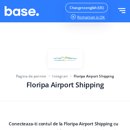
Testeaza gratuit
Logheaza-te
Change to english (US)
Romanian
is OK
Functii
Prezentare functii
Soluții
Manager comenzi
Mărimea companiei
Integrari
Manager Marketplace
Pagina de pornire
Integrari
Floripa Airport Shipping
Pentru startup-urile
Manager produs
Floripa Airport Shipping
Preturi
Pentru afaceri in crestere
Automatizarea prețurilor
Mai mult
Pentru comerțul electronic mare
WMS
ERP
Educație
Industrie
Română
Conecteaza-ti contul de la Floripa Airport Shipping cu