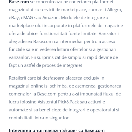
Base Analytics
Base.com
se concentreaza pe conectarea platformei
Suport
Casă și grădină
english (US)
magazinului cu servicii de marketplace, cum ar fi Allegro,
AI pentru comerțul electronic
eBay, eMAG sau Amazon. Modulele de integrare a
Blog
Produse pentru copii
english (GB)
marketplace-ului incorporate in platformele de magazine
Base Connect
Electronică
english (IN)
Servicii
ofera de obicei functionalitati foarte limitate. Vanzatorii
Automatizarea fluxului de lucru
aleg adesea Base.com ca intermediar pentru a accesa
Piese auto
čeština
functiile sale in vederea listarii ofertelor si a gestionarii
Implementari de sistem
Managementul transporturilor
vanzarilor. Fii surprins cat de simplu si rapid devine de
Supermarket
deutsch
Auditul conturilor
fapt un astfel de proces de integrare!
Sănătate și frumusețe
Ελληνικά
Retailerii care isi desfasoara afacerea exclusiv in
Modă
Altele
magazinul online isi schimba, de asemenea, gestionarea
español (AR)
comenzilor la Base.com pentru a-si imbunatati fluxul de
español (MX)
Calculatorul de beneficii
lucru folosind Asistentul Pick&Pack sau actiunile
automate si sa beneficieze de integrarile operatorului si
Colaborare si parteneri
Français
contabilitatii intr-un singur loc.
Contact
Italiano
Integrarea unui magazin Shoper cu Base.com