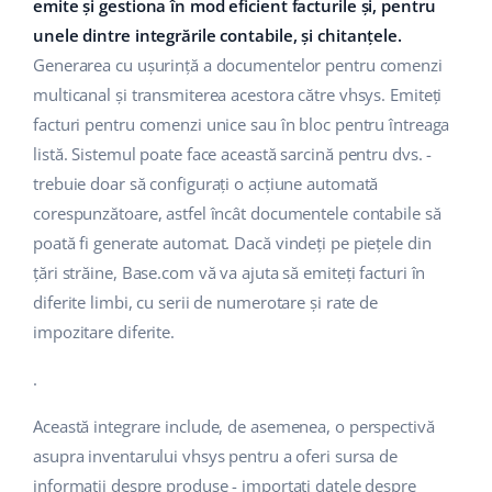
Base Analytics
emite și gestiona în mod eficient facturile și, pentru
Suport
Casă și grădină
english (US)
unele dintre integrările contabile, și chitanțele.
AI pentru comerțul electronic
Generarea cu ușurință a documentelor pentru comenzi
Blog
Produse pentru copii
english (GB)
multicanal și transmiterea acestora către vhsys. Emiteți
Base Connect
Electronică
english (IN)
Servicii
facturi pentru comenzi unice sau în bloc pentru întreaga
Automatizarea fluxului de lucru
listă. Sistemul poate face această sarcină pentru dvs. -
Piese auto
čeština
trebuie doar să configurați o acțiune automată
Implementari de sistem
Managementul transporturilor
corespunzătoare, astfel încât documentele contabile să
Supermarket
deutsch
Auditul conturilor
poată fi generate automat. Dacă vindeți pe piețele din
Sănătate și frumusețe
țări străine, Base.com vă va ajuta să emiteți facturi în
Ελληνικά
diferite limbi, cu serii de numerotare și rate de
Modă
Altele
español (AR)
impozitare diferite.
español (MX)
Calculatorul de beneficii
.
Colaborare si parteneri
Această integrare include, de asemenea, o perspectivă
Français
asupra inventarului vhsys pentru a oferi sursa de
Contact
Italiano
informații despre produse - importați datele despre