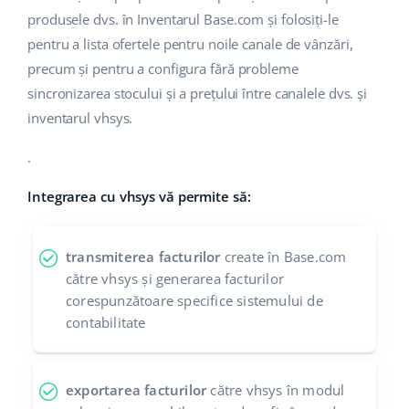
produsele dvs. în Inventarul Base.com și folosiți-le
polski
pentru a lista ofertele pentru noile canale de vânzări,
precum și pentru a configura fără probleme
português (BR)
sincronizarea stocului și a prețului între canalele dvs. și
română
inventarul vhsys.
中文
.
Integrarea cu vhsys vă permite să:
transmiterea facturilor
create în Base.com
către vhsys și generarea facturilor
corespunzătoare specifice sistemului de
contabilitate
exportarea facturilor
către vhsys în modul