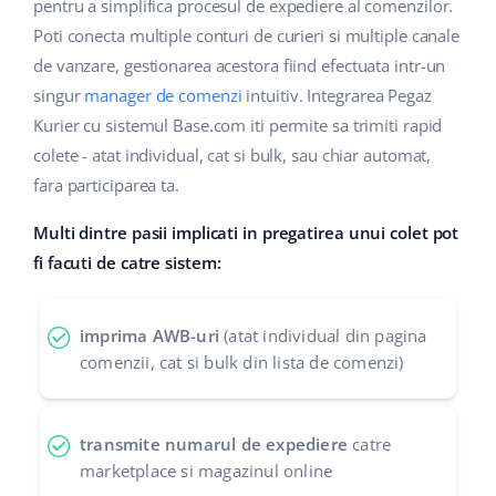
Base Analytics
pentru a simplifica procesul de expediere al comenzilor.
Suport
Casă și grădină
english (US)
Poti conecta multiple conturi de curieri si multiple canale
AI pentru comerțul electronic
de vanzare, gestionarea acestora fiind efectuata intr-un
Blog
Produse pentru copii
english (GB)
singur
manager de comenzi
intuitiv. Integrarea Pegaz
Base Connect
Electronică
english (IN)
Servicii
Kurier cu sistemul Base.com iti permite sa trimiti rapid
Automatizarea fluxului de lucru
colete - atat individual, cat si bulk, sau chiar automat,
Piese auto
čeština
fara participarea ta.
Implementari de sistem
Managementul transporturilor
Supermarket
deutsch
Multi dintre pasii implicati in pregatirea unui colet pot
Auditul conturilor
fi facuti de catre sistem:
Sănătate și frumusețe
Ελληνικά
Modă
Altele
español (AR)
imprima AWB-uri
(atat individual din pagina
comenzii, cat si bulk din lista de comenzi)
español (MX)
Calculatorul de beneficii
Colaborare si parteneri
Français
transmite numarul de expediere
catre
marketplace si magazinul online
Contact
Italiano