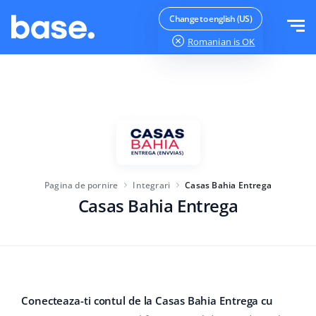
Testeaza gratuit
Logheaza-te
Change to english (US)
Romanian
is OK
Functii
Prezentare functii
Soluții
Manager comenzi
Mărimea companiei
Integrari
Manager Marketplace
Pagina de pornire
Integrari
Casas Bahia Entrega
Pentru startup-urile
Manager produs
Casas Bahia Entrega
Preturi
Pentru afaceri in crestere
Automatizarea prețurilor
Mai mult
Pentru comerțul electronic mare
WMS
ERP
Educație
Industrie
Română
Conecteaza-ti contul de la Casas Bahia Entrega cu