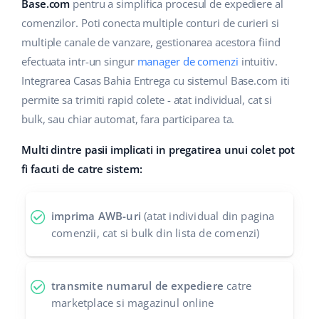
Base Analytics
Base.com
pentru a simplifica procesul de expediere al
Suport
Casă și grădină
english (US)
comenzilor. Poti conecta multiple conturi de curieri si
AI pentru comerțul electronic
multiple canale de vanzare, gestionarea acestora fiind
Blog
Produse pentru copii
english (GB)
efectuata intr-un singur
manager de comenzi
intuitiv.
Base Connect
Electronică
english (IN)
Servicii
Integrarea Casas Bahia Entrega cu sistemul Base.com iti
Automatizarea fluxului de lucru
permite sa trimiti rapid colete - atat individual, cat si
Piese auto
čeština
bulk, sau chiar automat, fara participarea ta.
Implementari de sistem
Managementul transporturilor
Supermarket
deutsch
Multi dintre pasii implicati in pregatirea unui colet pot
Auditul conturilor
fi facuti de catre sistem:
Sănătate și frumusețe
Ελληνικά
Modă
Altele
español (AR)
imprima AWB-uri
(atat individual din pagina
comenzii, cat si bulk din lista de comenzi)
español (MX)
Calculatorul de beneficii
Colaborare si parteneri
Français
transmite numarul de expediere
catre
marketplace si magazinul online
Contact
Italiano