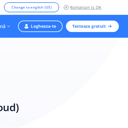
Romanian
is OK
Change to english (US)
nă
Logheaza-te
Testeaza gratuit
oud)