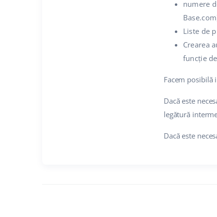
numere de
Base.com
Liste de 
Crearea au
funcție de
Facem posibilă i
Dacă este necesa
legătură interme
Dacă este neces