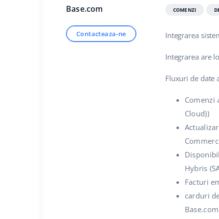
Base.com
COMENZI
D
Contacteaza-ne
Integrarea sist
Integrarea are l
Fluxuri de date 
Comenzi a
Cloud))
Actualizar
Commerce
Disponibil
Hybris (
Facturi e
carduri d
Base.com