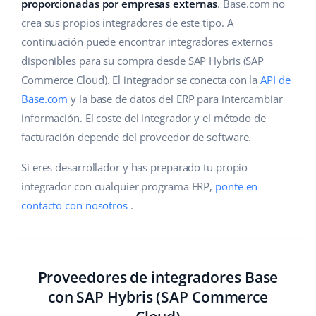
Base Analytics
proporcionadas por empresas externas
. Base.com no
Ayuda
Hogar y jardinería
english (US)
crea sus propios integradores de este tipo. A
IA para e-commerce
continuación puede encontrar integradores externos
Base Academy
Productos infantiles
english (GB)
disponibles para su compra desde SAP Hybris (SAP
Base Connect
Blog
Electrónica
english (IN)
Commerce Cloud). El integrador se conecta con la
API de
Automatizaciones
Base.com
y la base de datos del ERP para intercambiar
Piezas de automóviles
Servicios
čeština
información. El coste del integrador y el método de
Gestión de envíos
facturación depende del proveedor de software.
Supermercado
deutsch
Implementación de sistemas
Si eres desarrollador y has preparado tu propio
Salud y belleza
Ελληνικά
Auditoría de cuentas
integrador con cualquier programa ERP,
ponte en
Moda
contacto con nosotros
.
español (AR)
Otros
español (MX)
Calculadora de beneficios
Français
Proveedores de integradores Base
con SAP Hybris (SAP Commerce
Cooperación y socios
Italiano