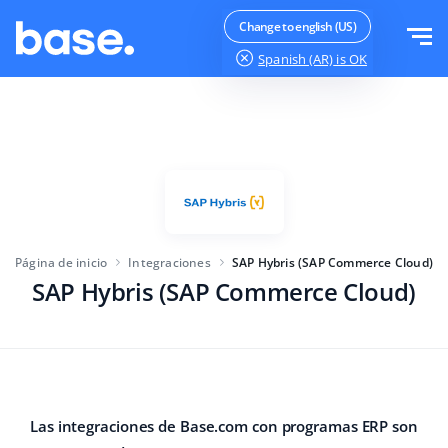
Pruébalo gratis
Iniciar sesión
Change to english (US)
Spanish (AR)
is OK
Funcionalidades
Resumen de funcionalidades
Soluciones
Administrador de pedidos
Tamaño de la empresa
Integraciones
Gestión de Marketplaces
Página de inicio
Integraciones
SAP Hybris (SAP Commerce Cloud)
Para Start-up
Administrador de productos
SAP Hybris (SAP Commerce Cloud)
Precios
Para empresas en crecimiento
Automatización de precios
Más
Para el gran comercio electrónico
SGA
ERP
Educación
Industria
Español (AR)
Las integraciones de Base.com con programas ERP son