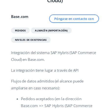
Cloud)
Contáctanos
polski
Base.com
Póngase en contacto con
português (BR)
română
PEDIDOS
ALMACÉN (IMPORTACIÓN)
NIVELES DE EXISTENCIAS
中文
Integración del sistema SAP Hybris (SAP Commerce
Cloud) en Base.com.
La integración tiene lugar a través de API
Flujos de datos admitidos (el alcance puede
ampliarse en caso necesario):
Pedidos aceptados (en la dirección
Base.com => SAP Hybris (SAP Commerce