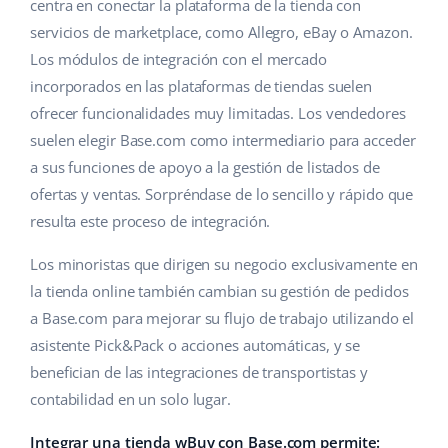
Base Analytics
centra en conectar la plataforma de la tienda con
Ayuda
Hogar y jardinería
english (US)
servicios de marketplace, como Allegro, eBay o Amazon.
IA para e-commerce
Los módulos de integración con el mercado
Base Academy
Productos infantiles
english (GB)
incorporados en las plataformas de tiendas suelen
Base Connect
Blog
Electrónica
english (IN)
ofrecer funcionalidades muy limitadas. Los vendedores
Automatizaciones
suelen elegir Base.com como intermediario para acceder
Piezas de automóviles
Servicios
čeština
a sus funciones de apoyo a la gestión de listados de
Gestión de envíos
ofertas y ventas. Sorpréndase de lo sencillo y rápido que
Supermercado
deutsch
Implementación de sistemas
resulta este proceso de integración.
Salud y belleza
Ελληνικά
Auditoría de cuentas
Los minoristas que dirigen su negocio exclusivamente en
Moda
la tienda online también cambian su gestión de pedidos
español (AR)
a Base.com para mejorar su flujo de trabajo utilizando el
Otros
español (MX)
asistente Pick&Pack o acciones automáticas, y se
benefician de las integraciones de transportistas y
Calculadora de beneficios
Français
contabilidad en un solo lugar.
Cooperación y socios
Italiano
Integrar una tienda wBuy con Base.com permite: