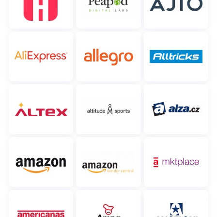
Contáctanos
polski
português (BR)
română
中文