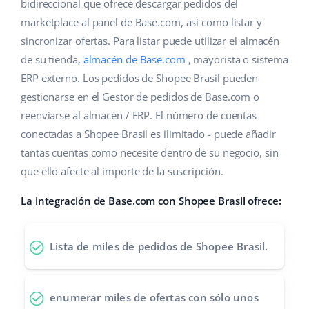
Base Analytics
bidireccional que ofrece descargar pedidos del
Ayuda
Hogar y jardinería
english (US)
marketplace al panel de Base.com, así como listar y
IA para e-commerce
sincronizar ofertas. Para listar puede utilizar el almacén
Base Academy
Productos infantiles
english (GB)
de su tienda,
almacén de Base.com
, mayorista o sistema
Base Connect
Blog
Electrónica
english (IN)
ERP externo. Los pedidos de Shopee Brasil pueden
Automatizaciones
gestionarse en el Gestor de pedidos de Base.com o
Piezas de automóviles
Servicios
čeština
reenviarse al almacén / ERP. El número de cuentas
Gestión de envíos
conectadas a Shopee Brasil es ilimitado - puede añadir
Supermercado
deutsch
Implementación de sistemas
tantas cuentas como necesite dentro de su negocio, sin
Salud y belleza
que ello afecte al importe de la suscripción.
Ελληνικά
Auditoría de cuentas
Moda
La integración de Base.com con Shopee Brasil ofrece:
español (AR)
Otros
español (MX)
Lista de miles de pedidos de Shopee Brasil.
Calculadora de beneficios
Français
enumerar miles de ofertas
con sólo unos
Cooperación y socios
Italiano