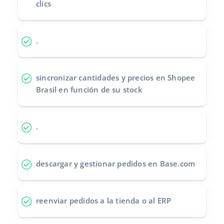
clics
Contáctanos
polski
português (BR)
.
română
sincronizar cantidades y precios
en Shopee
中文
Brasil en función de su stock
.
descargar y gestionar pedidos
en Base.com
reenviar pedidos
a la tienda o al ERP