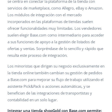
Base Analytics
se centra en conectar la plataforma de la tienda con
Ayuda
Hogar y jardinería
english (US)
servicios de marketplace, como Allegro, eBay o Amazon.
IA para e-commerce
Los módulos de integración con el mercado
Base Academy
Productos infantiles
english (GB)
incorporados en las plataformas de tiendas suelen
Base Connect
Blog
Electrónica
english (IN)
ofrecer funcionalidades muy limitadas. Los vendedores
Automatizaciones
suelen elegir Base.com como intermediario para acceder
Piezas de automóviles
Servicios
čeština
a sus funciones de apoyo a la gestión de listados de
Gestión de envíos
ofertas y ventas. Sorpréndase de lo sencillo y rápido que
Supermercado
deutsch
Implementación de sistemas
resulta este proceso de integración.
Salud y belleza
Ελληνικά
Auditoría de cuentas
Los minoristas que dirigen su negocio exclusivamente en
Moda
la tienda online también cambian su gestión de pedidos
español (AR)
a Base.com para mejorar su flujo de trabajo utilizando el
Otros
español (MX)
asistente Pick&Pack o acciones automáticas, y se
benefician de las integraciones de transportistas y
Calculadora de beneficios
Français
contabilidad en un solo lugar.
Cooperación y socios
Italiano
Integrar una tienda shopGold con Base.com permite: