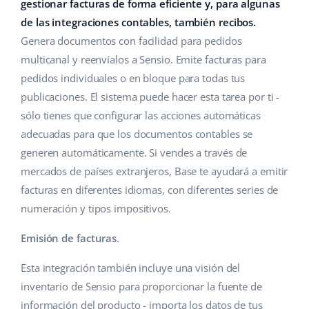
Base Analytics
gestionar facturas de forma eficiente y, para algunas
Ayuda
Hogar y jardinería
english (US)
de las integraciones contables, también recibos.
IA para e-commerce
Genera documentos con facilidad para pedidos
Base Academy
Productos infantiles
english (GB)
multicanal y reenvíalos a Sensio. Emite facturas para
Base Connect
Blog
Electrónica
english (IN)
pedidos individuales o en bloque para todas tus
Automatizaciones
publicaciones. El sistema puede hacer esta tarea por ti -
Piezas de automóviles
Servicios
čeština
sólo tienes que configurar las acciones automáticas
Gestión de envíos
adecuadas para que los documentos contables se
Supermercado
deutsch
Implementación de sistemas
generen automáticamente. Si vendes a través de
Salud y belleza
mercados de países extranjeros, Base te ayudará a emitir
Ελληνικά
Auditoría de cuentas
facturas en diferentes idiomas, con diferentes series de
Moda
español (AR)
numeración y tipos impositivos.
Otros
español (MX)
Emisión de facturas
.
Calculadora de beneficios
Esta integración también incluye una visión del
Français
inventario de Sensio para proporcionar la fuente de
Cooperación y socios
Italiano
información del producto - importa los datos de tus