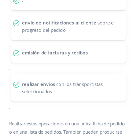
.
Contáctanos
polski
envío de notificaciones al cliente
sobre el
português (BR)
progreso del pedido
română
中文
emisión de facturas y recibos
.
realizar envíos
con los transportistas
seleccionados
.
Realizar estas operaciones en una única ficha de pedido
o en una lista de pedidos. También pueden producirse