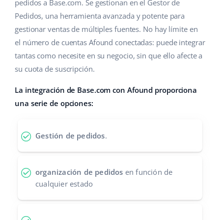
Base Analytics
pedidos a Base.com. Se gestionan en el Gestor de
Ayuda
Hogar y jardinería
english (US)
Pedidos, una herramienta avanzada y potente para
IA para e-commerce
gestionar ventas de múltiples fuentes. No hay límite en
Base Academy
Productos infantiles
english (GB)
el número de cuentas Afound conectadas: puede integrar
Base Connect
Blog
Electrónica
english (IN)
tantas como necesite en su negocio, sin que ello afecte a
Automatizaciones
su cuota de suscripción.
Piezas de automóviles
Servicios
čeština
Gestión de envíos
La integración de Base.com con Afound proporciona
Supermercado
deutsch
una serie de opciones:
Implementación de sistemas
Salud y belleza
Ελληνικά
Auditoría de cuentas
Gestión de pedidos
.
Moda
español (AR)
Otros
español (MX)
organización de pedidos
en función de
cualquier estado
Calculadora de beneficios
Français
Cooperación y socios
Italiano