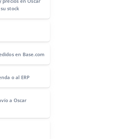
y precios
en Oscar
 su stock
edidos
en Base.com
ienda o al ERP
nvío
a Oscar