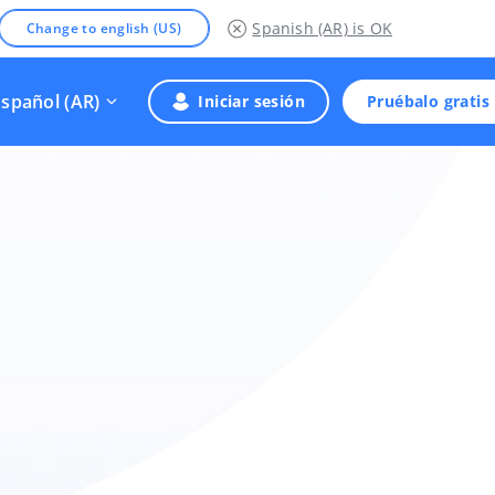
Spanish (AR)
is OK
Change to english (US)
Español (AR)
Iniciar sesión
Pruébalo gratis