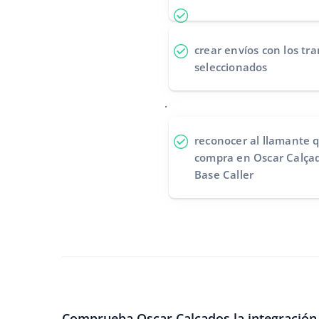
crear envíos
con los tra
seleccionados
.
reconocer al llamante
q
compra en Oscar Calçad
Base Caller
Comprueba Oscar Calçados la integración 