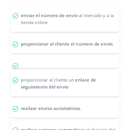
.
Contáctanos
polski
enviar el número de envío
al mercado y a la
tienda online
português (BR)
română
proporcionar al cliente el número de envío
.
中文
proporcionar al cliente un
enlace de
seguimiento del envío
realizar envíos automáticos
.
realizar acciones automáticas
en función del