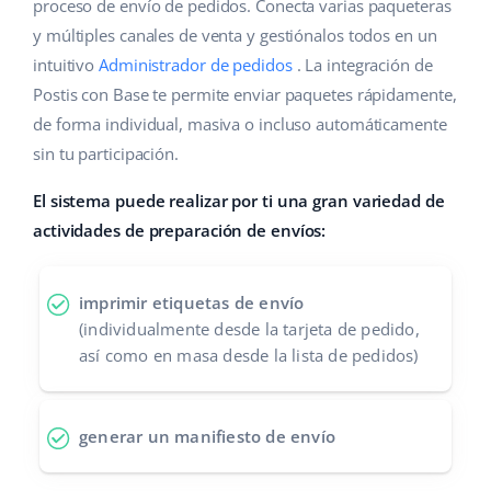
Base Analytics
proceso de envío de pedidos. Conecta varias paqueteras
Ayuda
Hogar y jardinería
english (US)
y múltiples canales de venta y gestiónalos todos en un
IA para e-commerce
intuitivo
Administrador de pedidos
. La integración de
Base Academy
Productos infantiles
english (GB)
Postis con Base te permite enviar paquetes rápidamente,
Base Connect
Blog
Electrónica
english (IN)
de forma individual, masiva o incluso automáticamente
Automatizaciones
sin tu participación.
Piezas de automóviles
Servicios
čeština
Gestión de envíos
El sistema puede realizar por ti una gran variedad de
Supermercado
deutsch
actividades de preparación de envíos:
Implementación de sistemas
Salud y belleza
Ελληνικά
Auditoría de cuentas
imprimir etiquetas de envío
Moda
español (AR)
(individualmente desde la tarjeta de pedido,
así como en masa desde la lista de pedidos)
Otros
español (MX)
Calculadora de beneficios
Français
generar un manifiesto de envío
Cooperación y socios
Italiano