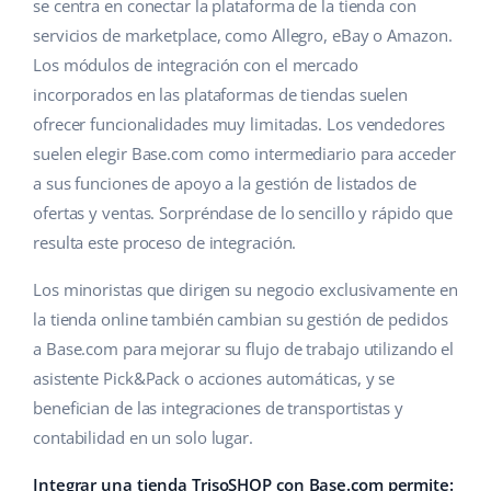
Base Analytics
se centra en conectar la plataforma de la tienda con
Ayuda
Hogar y jardinería
english (US)
servicios de marketplace, como Allegro, eBay o Amazon.
IA para e-commerce
Los módulos de integración con el mercado
Base Academy
Productos infantiles
english (GB)
incorporados en las plataformas de tiendas suelen
Base Connect
Blog
Electrónica
english (IN)
ofrecer funcionalidades muy limitadas. Los vendedores
Automatizaciones
suelen elegir Base.com como intermediario para acceder
Piezas de automóviles
Servicios
čeština
a sus funciones de apoyo a la gestión de listados de
Gestión de envíos
ofertas y ventas. Sorpréndase de lo sencillo y rápido que
Supermercado
deutsch
Implementación de sistemas
resulta este proceso de integración.
Salud y belleza
Ελληνικά
Auditoría de cuentas
Los minoristas que dirigen su negocio exclusivamente en
Moda
la tienda online también cambian su gestión de pedidos
español (AR)
a Base.com para mejorar su flujo de trabajo utilizando el
Otros
español (MX)
asistente Pick&Pack o acciones automáticas, y se
benefician de las integraciones de transportistas y
Calculadora de beneficios
Français
contabilidad en un solo lugar.
Cooperación y socios
Italiano
Integrar una tienda TrisoSHOP con Base.com permite: