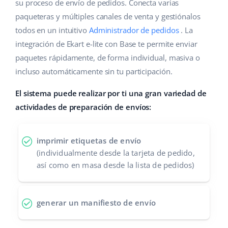
Base Analytics
su proceso de envío de pedidos. Conecta varias
Ayuda
Hogar y jardinería
english (US)
paqueteras y múltiples canales de venta y gestiónalos
IA para e-commerce
todos en un intuitivo
Administrador de pedidos
. La
Base Academy
Productos infantiles
english (GB)
integración de Ekart e-lite con Base te permite enviar
Base Connect
Blog
Electrónica
english (IN)
paquetes rápidamente, de forma individual, masiva o
Automatizaciones
incluso automáticamente sin tu participación.
Piezas de automóviles
Servicios
čeština
Gestión de envíos
El sistema puede realizar por ti una gran variedad de
Supermercado
deutsch
actividades de preparación de envíos:
Implementación de sistemas
Salud y belleza
Ελληνικά
Auditoría de cuentas
imprimir etiquetas de envío
Moda
español (AR)
(individualmente desde la tarjeta de pedido,
así como en masa desde la lista de pedidos)
Otros
español (MX)
Calculadora de beneficios
Français
generar un manifiesto de envío
Cooperación y socios
Italiano