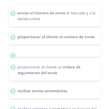
.
Contáctanos
polski
enviar el número de envío
al mercado y a la
tienda online
português (BR)
română
proporcionar al cliente el número de envío
.
中文
proporcionar al cliente un
enlace de
seguimiento del envío
realizar envíos automáticos
.
realizar acciones automáticas
en función del