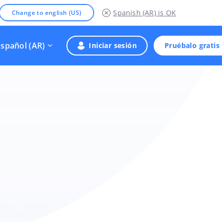
Spanish (AR)
is OK
Change to english (US)
Español (AR)
Iniciar sesión
Pruébalo gratis