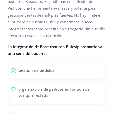
Base Analytics
pedidos a Base.com. Se gestionan en el Gestor de
Ayuda
Hogar y jardinería
english (US)
Pedidos, una herramienta avanzada y potente para
IA para e-commerce
gestionar ventas de múltiples fuentes. No hay límite en
Base Academy
Productos infantiles
english (GB)
el número de cuentas Bulevip conectadas: puede
Base Connect
Blog
Electrónica
english (IN)
integrar tantas como necesite en su negocio, sin que ello
Automatizaciones
afecte a su cuota de suscripción.
Piezas de automóviles
Servicios
čeština
Gestión de envíos
La integración de Base.com con Bulevip proporciona
Supermercado
deutsch
una serie de opciones:
Implementación de sistemas
Salud y belleza
Ελληνικά
Auditoría de cuentas
Gestión de pedidos
.
Moda
español (AR)
Otros
español (MX)
organización de pedidos
en función de
cualquier estado
Calculadora de beneficios
Français
Cooperación y socios
Italiano