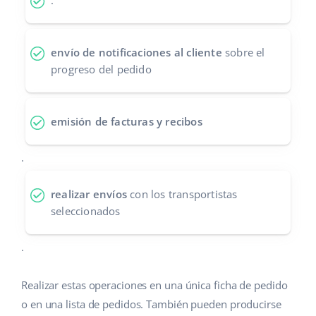
.
Contáctanos
polski
envío de notificaciones al cliente
sobre el
português (BR)
progreso del pedido
română
中文
emisión de facturas y recibos
.
realizar envíos
con los transportistas
seleccionados
.
Realizar estas operaciones en una única ficha de pedido
o en una lista de pedidos. También pueden producirse